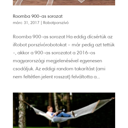
Roomba 900-as sorozat
márc 31, 2017
|
Robotporszívó
Roomba 900-as sorozat Ha eddig dícsértük az
iRobot porszívórobotokat – már pedig azt tettük
-, akkor a 900-as sorozatot a 2016-os
magyarországi megjelenésével egyenesen
csodáljuk. Az eddigi random takarítást (ami
nem feltétlen jelent rosszat) felváltotta a...