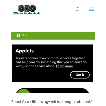
iRobot és az ifttt, avagy mit tud még a robotunk?