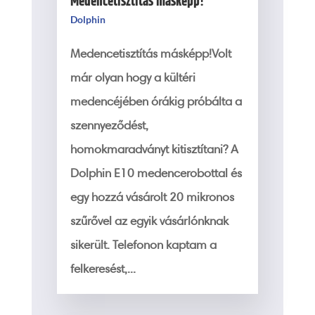
Medencetisztítás másképp!
Dolphin
Medencetisztítás másképp!Volt
már olyan hogy a kültéri
medencéjében órákig próbálta a
szennyeződést,
homokmaradványt kitisztítani? A
Dolphin E10 medencerobottal és
egy hozzá vásárolt 20 mikronos
szűrővel az egyik vásárlónknak
sikerült. Telefonon kaptam a
felkeresést,...