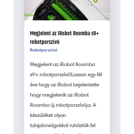
Megjelent az iRobot Roomba s9+
robotporszívó
Robotporszívó
Megjelent az iRobot Roomba
s9+ robotporszívó!Lassan egy fél
éve hogy az iRobot bejelentette
hogy megjelenik az iRobot
Roomba új robotporszívója. A
készüléket olyan
tulajdonságokkal ruházták fel