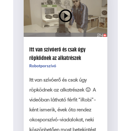
Itt van szívóerő és csak úgy
röpködnek az alkatrészek
Robotporszívó
Itt van szívóerő és csak úgy
röpködnek az alkatrészek 🙂 A
videóban látható férfit “iRobi”-
ként ismerik, évek óta rendez
okosporszívó-viadalokat, neki
köszönhetően most betekintést