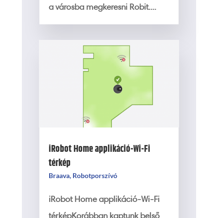
a városba megkeresni Robit....
iRobot Home applikáció-Wi-Fi
térkép
Braava
,
Robotporszívó
iRobot Home applikáció-Wi-Fi
térképKorábban kaptunk belső