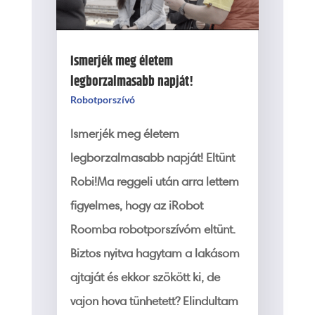
Ismerjék meg életem
legborzalmasabb napját!
Robotporszívó
Ismerjék meg életem
legborzalmasabb napját! Eltünt
Robi!Ma reggeli után arra lettem
figyelmes, hogy az iRobot
Roomba robotporszívóm eltünt.
Biztos nyitva hagytam a lakásom
ajtaját és ekkor szökött ki, de
vajon hova tünhetett? Elindultam