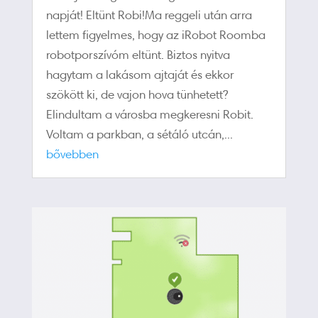
napját! Eltünt Robi!Ma reggeli után arra
lettem figyelmes, hogy az iRobot Roomba
robotporszívóm eltünt. Biztos nyitva
hagytam a lakásom ajtaját és ekkor
szökött ki, de vajon hova tünhetett?
Elindultam a városba megkeresni Robit.
Voltam a parkban, a sétáló utcán,...
bővebben