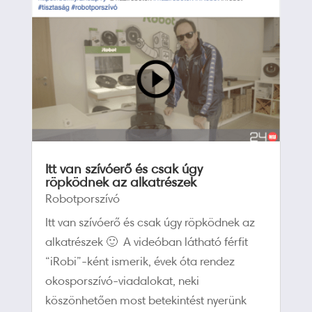
Itt van szívóerő és csak úgy
röpködnek az alkatrészek
Robotporszívó
Itt van szívóerő és csak úgy röpködnek az
alkatrészek 🙂 A videóban látható férfit
“iRobi”-ként ismerik, évek óta rendez
okosporszívó-viadalokat, neki
köszönhetően most betekintést nyerünk