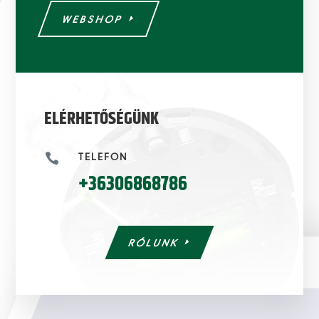
WEBSHOP
ELÉRHETŐSÉGÜNK
TELEFON

+36306868786
RÓLUNK