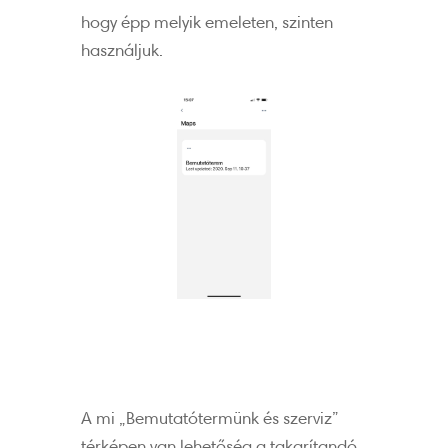
hogy épp melyik emeleten, szinten
használjuk.
A mi „Bemutatótermünk és szerviz”
térképen van lehetőség a takarítandó