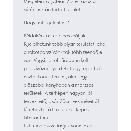
Megjelent a „Clean Zone” azaz a
sűrűn tisztán tartott terület.
Hogy mit is jelent ez?
Példaként mi erre használjuk:
Kijelölhetünk több olyan területet, ahol
a robotporszívónknak több teendője
van. Vagyis ahol sűrűbben kell
porszívózni. Ilyen lehet egy reggeliző
asztal körüli terület, akár egy
előszoba, konyhában a morzsás
területek. A térképen nagyon jól
tervezhető, akár 20cm-es mérettől
létrehozható területeket képes
kitakarítani.
Ezt mind össze tudjuk vonni és a