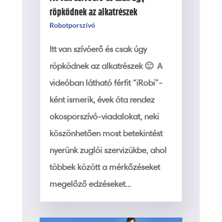
röpködnek az alkatrészek
Robotporszívó
Itt van szívóerő és csak úgy
röpködnek az alkatrészek 🙂 A
videóban látható férfit “iRobi”-
ként ismerik, évek óta rendez
okosporszívó-viadalokat, neki
köszönhetően most betekintést
nyerünk zuglói szervizükbe, ahol
többek között a mérkőzéseket
megelőző edzéseket...