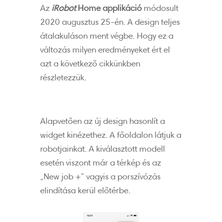
Az
iRobot
Home applikáció
módosult
2020 augusztus 25-én. A design teljes
átalakuláson ment végbe. Hogy ez a
változás milyen eredményeket ért el
azt a következő cikkünkben
részletezzük.
Alapvetően az új design hasonlít a
widget kinézethez. A főoldalon látjuk a
robotjainkat. A kiválasztott modell
esetén viszont már a térkép és az
„New job +” vagyis a porszívózás
elindítása kerül előtérbe.