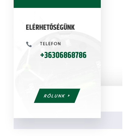
ELÉRHETŐSÉGÜNK
TELEFON

+36306868786
RÓLUNK