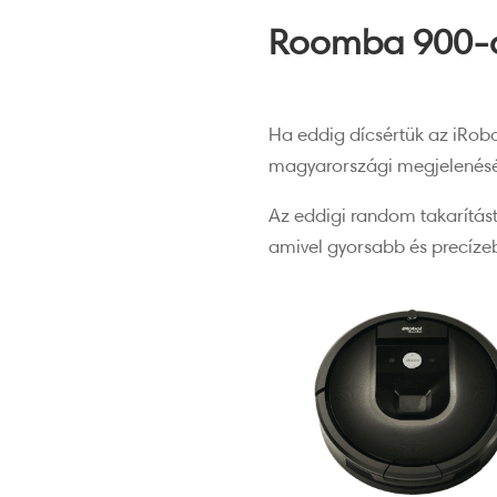
Roomba 900-a
Ha eddig dícsértük az iRobo
magyarországi megjelenésé
Az eddigi random takarítást 
amivel gyorsabb és precízebb