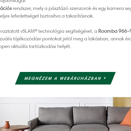
lajdonságai:
ációs
rendszer, mely a pásztázó szenzorok és egy kamera segí
teljes lefedettséget biztosítva a takarításnak.
maztatott vSLAM® technológia segítségével, a
Roomba 966-
izuális tájékozódási pontokat jelöl meg a lakásban, annak é
ppen aktuális tartózkodási helyét.
MEGNÉZEM A WEBÁRUHÁZBAN