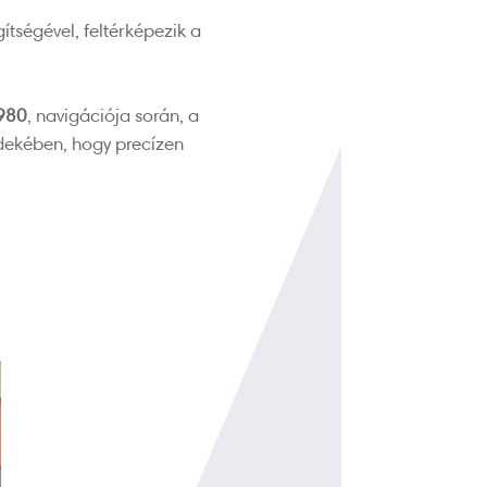
tségével, feltérképezik a
980
, navigációja során, a
rdekében, hogy precízen