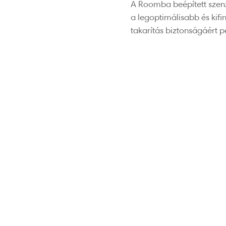
A Roomba beépített szenzor
a legoptimálisabb és kif
takarítás biztonságáért p