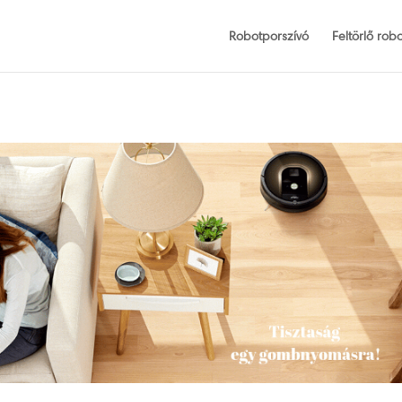
Robotporszívó
Feltörlő robo