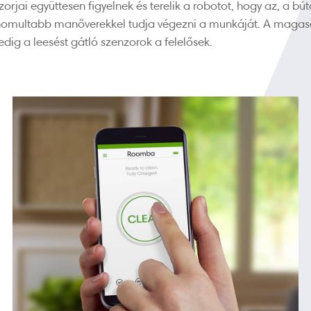
jai együttesen figyelnek és terelik a robotot, hogy az, a búto
inomultabb manőverekkel tudja végezni a munkáját. A magasab
edig a leesést gátló szenzorok a felelősek.