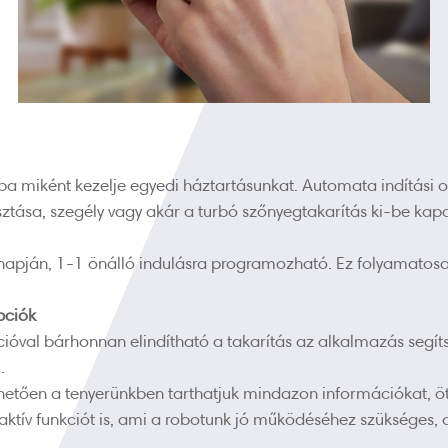
ba miként kezelje egyedi háztartásunkat. Automata indítási
sztása, szegély vagy akár a turbó szőnyegtakarítás ki-be kap
apján, 1-1 önálló indulásra programozható. Ez folyamatosa
pciók
óval bárhonnan elindítható a takarítás az alkalmazás segíts
.
etően a tenyerünkben tarthatjuk mindazon információkat, öt
raktív funkciót is, ami a robotunk jó működéséhez szükséges,