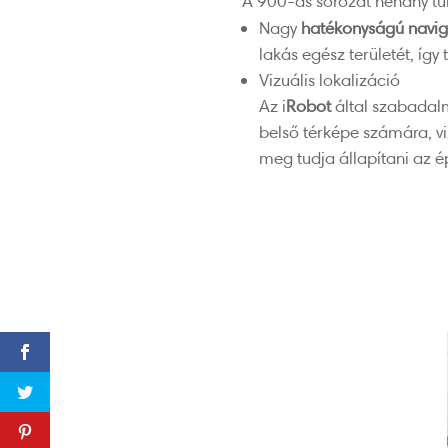
A 900-as sorozat néhány tu
Nagy
hatékonyságú navig
lakás egész területét, így 
Vizuális lokalizáció
Az i
Robot
által szabadal
belső térképe számára, v
meg tudja állapítani az é