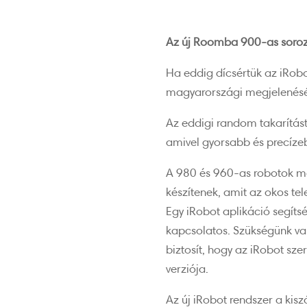
Az új Roomba 900-as soroz
Ha eddig dícsértük az iRobo
magyarországi megjelenésé
Az eddigi random takarítást 
amivel gyorsabb és precízebb
A 980 és 960-as robotok má
készítenek, amit az okos tel
Egy iRobot aplikáció segíts
kapcsolatos. Szükségünk van 
biztosít, hogy az iRobot sz
verziója.
Az új iRobot rendszer a kisz