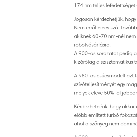
174 nm teljes lefedettsége
Jogosan kérdezhetjük, hogy 
Nem erről nincs szó. Tovább
akiknek 60-70 nm-nél nem n
robotvásárlásra.
A 900-as sorozatot pedig az
kizárólag a szisztematikus t
A 980-as csúcsmodelt azt t
szívóteljesítményét egy ma
melyek eleve 50%-al jobban
Kérdezhetnénk, hogy akkor 
előbb említett turbó fokoza
ahol a szőnyeg nem dominál,