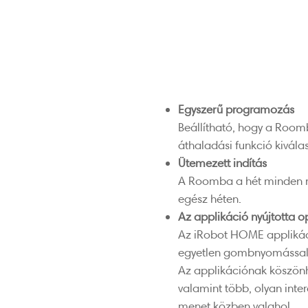
Egyszerű programozás
Beállítható, hogy a Room
áthaladási funkció kivála
Ütemezett indítás
A Roomba a hét minden n
egész héten.
Az applikáció nyújtotta o
Az iRobot HOME applikáci
egyetlen gombnyomással
Az applikációnak köszönh
valamint több, olyan inte
menet közben valahol.