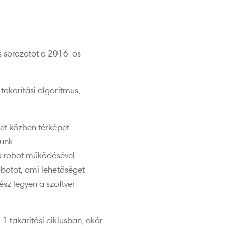
as sorozatot a 2016-os
 takarítási algoritmus,
et közben térképet
unk.
 a robot működésével
obotot, ami lehetőséget
ész legyen a szoftver
 1 takarítási ciklusban, akár