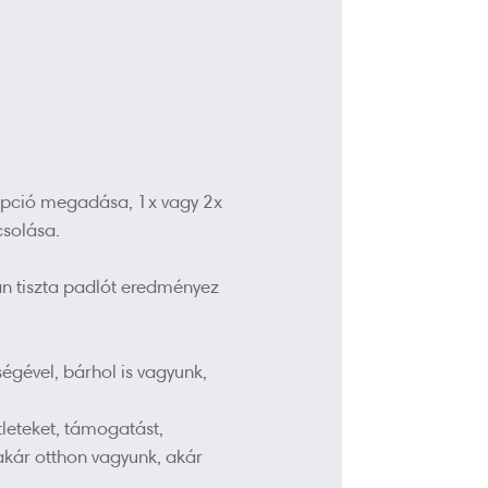
 opció megadása, 1x vagy 2x
csolása.
n tiszta padlót eredményez
égével, bárhol is vagyunk,
leteket, támogatást,
 akár otthon vagyunk, akár