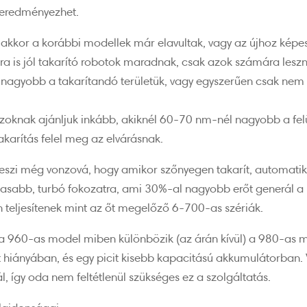
t eredményezhet.
akkor a korábbi modellek már elavultak, vagy az újhoz képest 
ra is jól takarító robotok maradnak, csak azok számára leszn
agyobb a takarítandó területük, vagy egyszerűen csak nem 
oknak ajánljuk inkább, akiknél 60-70 nm-nél nagyobb a felüle
akarítás felel meg az elvárásnak.
eszi még vonzová, hogy amikor szőnyegen takarít, automatik
gasabb, turbó fokozatra, ami 30%-al nagyobb erőt generál a
 teljesítenek mint az őt megelőző 6-700-as szériák.
a 960-as model miben különbözik (az árán kívül) a 980-as m
t hiányában, és egy picit kisebb kapacitású akkumulátorban.
 így oda nem feltétlenül szükséges ez a szolgáltatás.