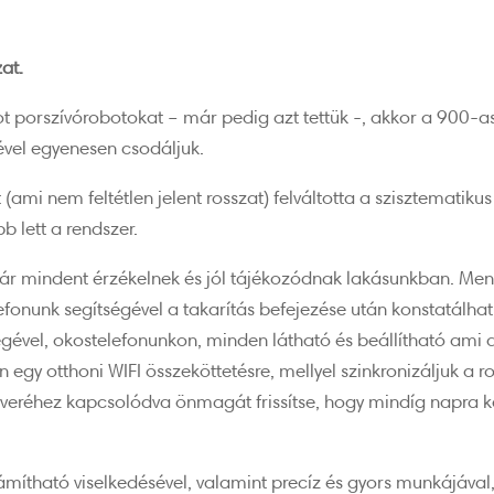
at.
t porszívórobotokat – már pedig azt tettük -, akkor a 900-
vel egyenesen csodáljuk.
(ami nem feltétlen jelent rosszat) felváltotta a szisztematikus
 lett a rendszer.
r mindent érzékelnek és jól tájékozódnak lakásunkban. Men
efonunk segítségével a takarítás befejezése után konstatálhat
égével, okostelefonunkon, minden látható és beállítható ami
egy otthoni WIFI összeköttetésre, mellyel szinkronizáljuk a r
erveréhez kapcsolódva önmagát frissítse, hogy mindíg napra k
ámítható viselkedésével, valamint precíz és gyors munkájával,