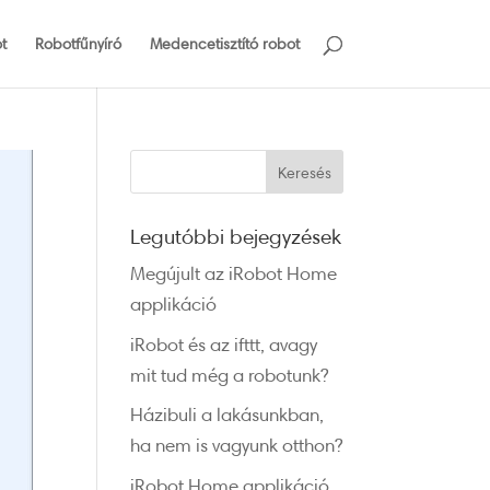
t
Robotfűnyíró
Medencetisztító robot
Legutóbbi bejegyzések
Megújult az iRobot Home
applikáció
iRobot és az ifttt, avagy
mit tud még a robotunk?
Házibuli a lakásunkban,
ha nem is vagyunk otthon?
iRobot Home applikáció