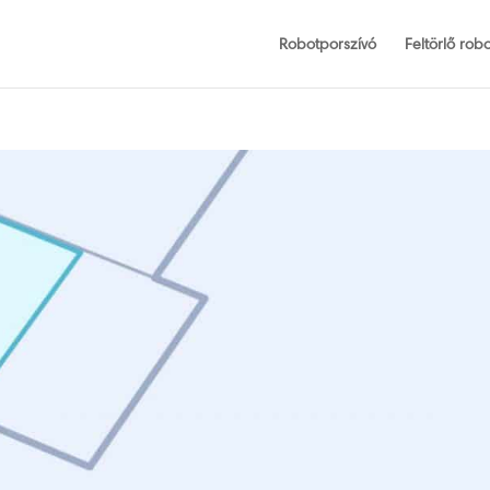
Robotporszívó
Feltörlő robo