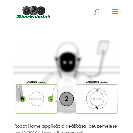
iRobot Home applikáció beállítása-beüzemelése
nov 12, 2019
|
Braava
,
Robotporszívó