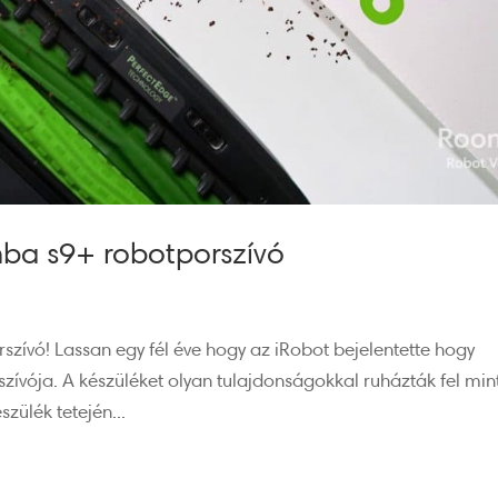
ba s9+ robotporszívó
ívó! Lassan egy fél éve hogy az iRobot bejelentette hogy
ívója. A készüléket olyan tulajdonságokkal ruházták fel min
szülék tetején...