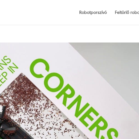
Robotporszívó
Feltörlő robo