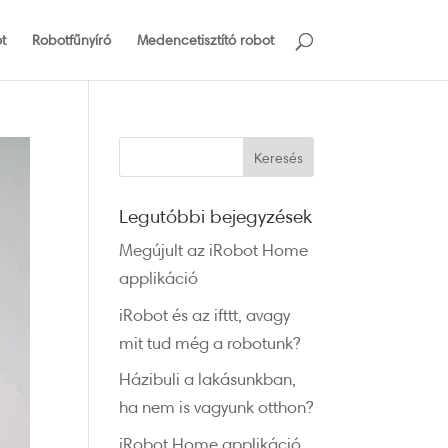
t
Robotfűnyíró
Medencetisztító robot
Legutóbbi bejegyzések
Megújult az iRobot Home
applikáció
iRobot és az ifttt, avagy
mit tud még a robotunk?
Házibuli a lakásunkban,
ha nem is vagyunk otthon?
iRobot Home applikáció