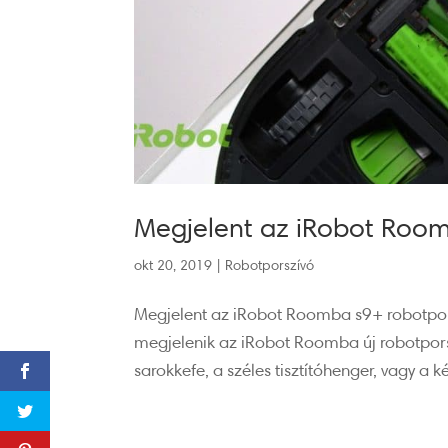
Megjelent az iRobot Room
okt 20, 2019
|
Robotporszívó
Megjelent az iRobot Roomba s9+ robotporsz
megjelenik az iRobot Roomba új robotporsz
sarokkefe, a széles tisztítóhenger, vagy a ké