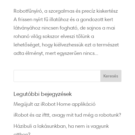
Robotfűnyíró, a szorgalmas és precíz kiskertész
A frissen nyírt fű illatához és a gondozott kert
látványához nincsen fogható, de sajnos a mai
rohanó világ sokszor elveszi tőlünk a
lehetőséget, hogy kiélvezhessük ezt a természet
adta élményt, mert egyszerűen nincs...
Legutóbbi bejegyzések
Megújult az iRobot Home applikáció
iRobot és az ifttt, avagy mit tud még a robotunk?
Házibuli a lakásunkban, ha nem is vagyunk
otthon?