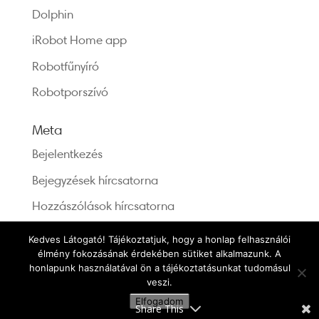
Dolphin
iRobot Home app
Robotfűnyíró
Robotporszívó
Meta
Bejelentkezés
Bejegyzések hírcsatorna
Hozzászólások hírcsatorna
WordPress Magyarország
Kedves Látogató! Tájékoztatjuk, hogy a honlap felhasználói
élmény fokozásának érdekében sütiket alkalmazunk. A
honlapunk használatával ön a tájékoztatásunkat tudomásul
veszi.
Elfogadom
Share This