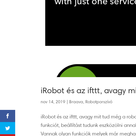
iRobot és az ifttt, avagy 
nov 14, 2019
|
Braava
,
Robotporszívó
iRobot és az ifttt, avagy mit tud még a r
funkciót, beállítást tudunk eszközölni an
Vannak olyan funkciók melyek már meghala