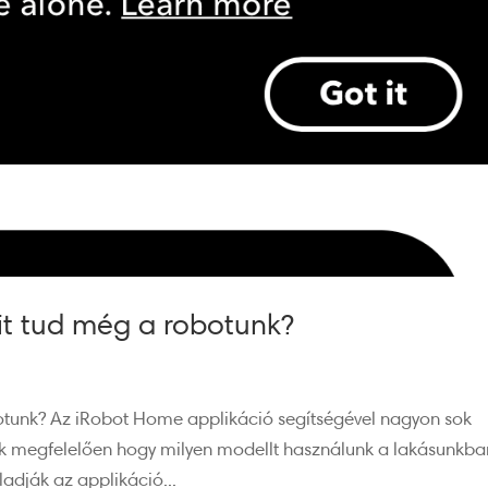
mit tud még a robotunk?
obotunk? Az iRobot Home applikáció segítségével nagyon sok
nak megfelelően hogy milyen modellt használunk a lakásunkba
dják az applikáció...