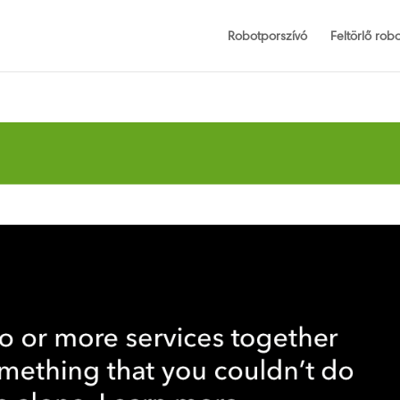
Robotporszívó
Feltörlő robo