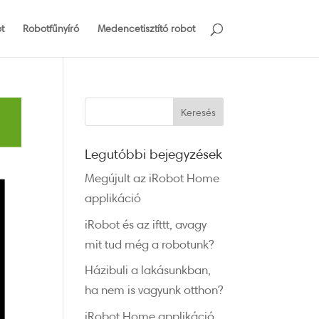
t
Robotfűnyíró
Medencetisztító robot
Legutóbbi bejegyzések
Megújult az iRobot Home
applikáció
iRobot és az ifttt, avagy
mit tud még a robotunk?
Házibuli a lakásunkban,
ha nem is vagyunk otthon?
iRobot Home applikáció