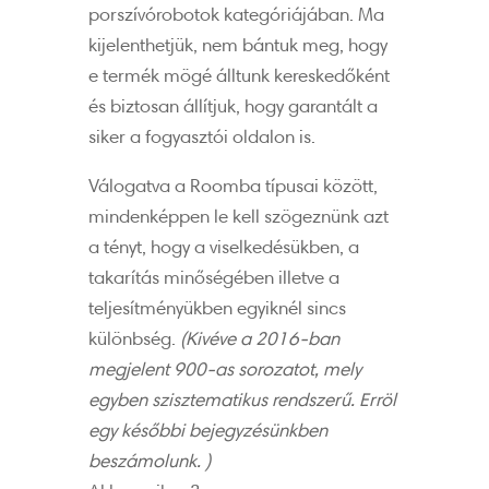
porszívórobotok kategóriájában. Ma
kijelenthetjük, nem bántuk meg, hogy
e termék mögé álltunk kereskedőként
és biztosan állítjuk, hogy garantált a
siker a fogyasztói oldalon is.
Válogatva a Roomba típusai között,
mindenképpen le kell szögeznünk azt
a tényt, hogy a viselkedésükben, a
takarítás minőségében illetve a
teljesítményükben egyiknél sincs
különbség.
(Kivéve a 2016-ban
megjelent 900-as sorozatot, mely
egyben szisztematikus rendszerű. Erröl
egy későbbi bejegyzésünkben
beszámolunk. )