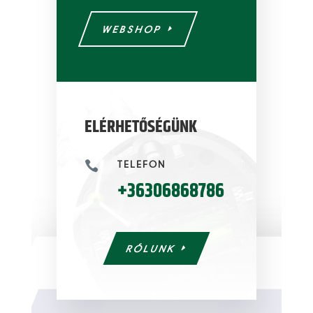
WEBSHOP
ELÉRHETŐSÉGÜNK
TELEFON

+36306868786
RÓLUNK