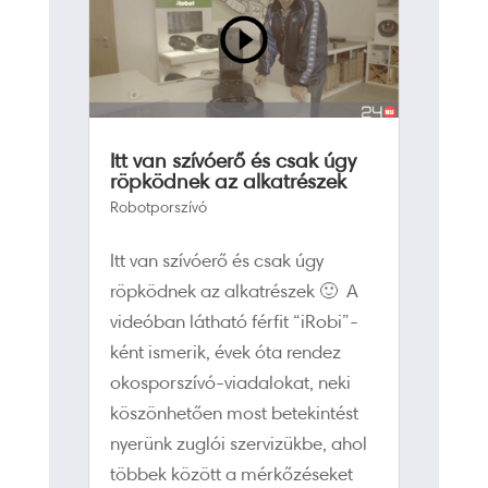
Itt van szívóerő és csak úgy
röpködnek az alkatrészek
Robotporszívó
Itt van szívóerő és csak úgy
röpködnek az alkatrészek 🙂 A
videóban látható férfit “iRobi”-
ként ismerik, évek óta rendez
okosporszívó-viadalokat, neki
köszönhetően most betekintést
nyerünk zuglói szervizükbe, ahol
többek között a mérkőzéseket