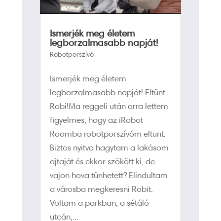
Ismerjék meg életem
legborzalmasabb napját!
Robotporszívó
Ismerjék meg életem
legborzalmasabb napját! Eltünt
Robi!Ma reggeli után arra lettem
figyelmes, hogy az iRobot
Roomba robotporszívóm eltünt.
Biztos nyitva hagytam a lakásom
ajtaját és ekkor szökött ki, de
vajon hova tünhetett? Elindultam
a városba megkeresni Robit.
Voltam a parkban, a sétáló
utcán,...