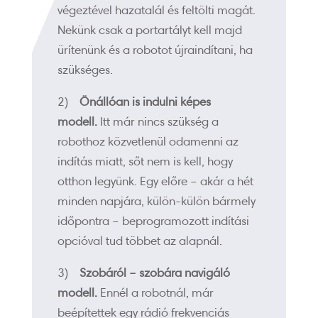
végeztével hazatalál és feltölti magát.
Nekünk csak a portartályt kell majd
ürítenünk és a robotot újraindítani, ha
szükséges.
2)
Önállóan is indulni képes
modell.
Itt már nincs szükség a
robothoz közvetlenül odamenni az
indítás miatt, sőt nem is kell, hogy
otthon legyünk. Egy előre – akár a hét
minden napjára, külön-külön bármely
időpontra – beprogramozott indítási
opcióval tud többet az alapnál.
3)
Szobáról – szobára navigáló
modell.
Ennél a robotnál, már
beépítettek egy rádió frekvenciás