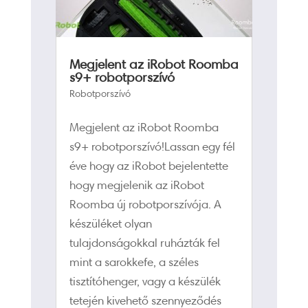
Megjelent az iRobot Roomba
s9+ robotporszívó
Robotporszívó
Megjelent az iRobot Roomba
s9+ robotporszívó!Lassan egy fél
éve hogy az iRobot bejelentette
hogy megjelenik az iRobot
Roomba új robotporszívója. A
készüléket olyan
tulajdonságokkal ruházták fel
mint a sarokkefe, a széles
tisztítóhenger, vagy a készülék
tetején kivehető szennyeződés