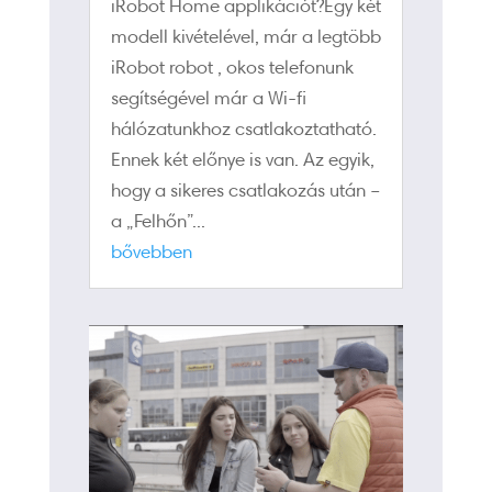
iRobot Home applikációt?Egy két
modell kivételével, már a legtöbb
iRobot robot , okos telefonunk
segítségével már a Wi-fi
hálózatunkhoz csatlakoztatható.
Ennek két előnye is van. Az egyik,
hogy a sikeres csatlakozás után –
a „Felhőn”...
bővebben