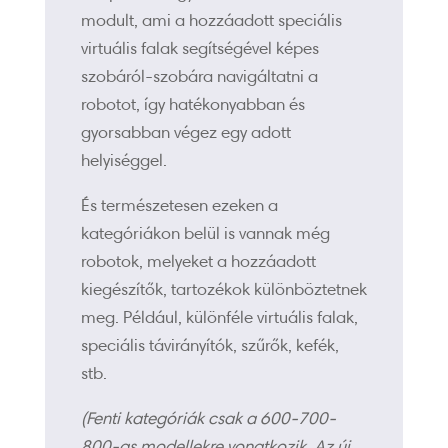
modult, ami a hozzáadott speciális
virtuális falak segítségével képes
szobáról-szobára navigáltatni a
robotot, így hatékonyabban és
gyorsabban végez egy adott
helyiséggel.
És természetesen ezeken a
kategóriákon belül is vannak még
robotok, melyeket a hozzáadott
kiegészítők, tartozékok különböztetnek
meg. Például, különféle virtuális falak,
speciális távirányítók, szűrők, kefék,
stb.
(Fenti kategóriák csak a 600-700-
800-as modellekre vonatkozik. Az új,