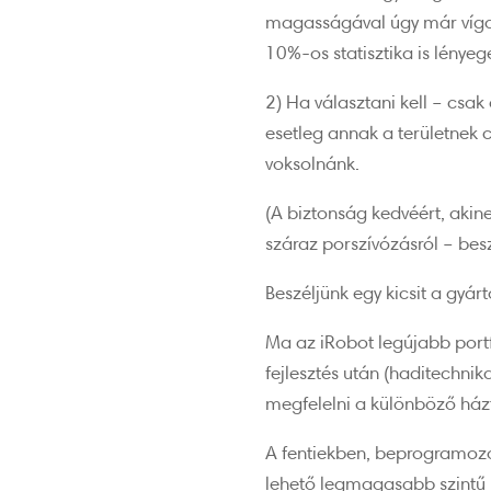
magasságával úgy már vígan 
10%-os statisztika is lénye
2) Ha választani kell – csa
esetleg annak a területnek 
voksolnánk.
(A biztonság kedvéért, akin
száraz porszívózásról – bes
Beszéljünk egy kicsit a gyár
Ma az iRobot legújabb port
fejlesztés után (haditechni
megfelelni a különböző ház
A fentiekben, beprogramozot
lehető legmagasabb szintű 