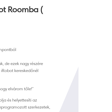
ot Roomba (
empontból
k, de ezek nagy részére
i iRobot kereskedőnél
hogy elvárom tőle!”
ja és helyettesíti az
eprogramozott szerkezetek,