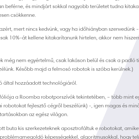
beférne, és mindjárt sokkal nagyobb területet tudna kitakar
gesen csökkenne.
k azért, mert nincs kedvünk, vagy ha időhiányban szenvedünk
csak 10%-át kellene kitakarítanunk hirtelen, akkor nem hisz
ek még nem egyértelmű, csak lakáson belül és csak a padló tis
zélünk. Később majd a felmosó robotok is szóba kerülnek.)
tó által hozzáadott technológiáról.
fóliója a Roomba robotporszívók tekintetében, – több mint e
kai robotokat fejlesztő cégről beszélünk) -, igen magas és mi
tartásokban az egész világon.
t buta kis szerkezeteknek aposztrofáltuk e robotokat, amike
problémamegoldó képességekkel, algoritmusokkal, hogy telj