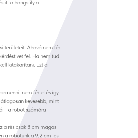
s itt a hangsúly a
 területeit. Ahová nem fér
rdést vet fel. Ha nem tud
ll kitakarítani. Ezt a
bemenni, nem fér el és így
a átlagosan kevesebb, mint
rá – a robot számára
az a rés csak 8 cm magas,
en a robotunk a 9,2 cm-es