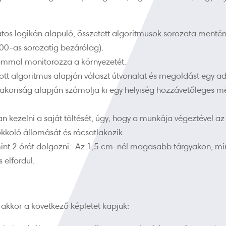
os logikán alapuló, összetett algoritmusok sorozata mentén
00-as sorozatig bezárólag).
mmal monitorozza a környezetét.
t algoritmus alapján választ útvonalat és megoldást egy ado
yakoriság alapján számolja ki egy helyiség hozzávetőleges mé
 kezelni a saját töltését, úgy, hogy a munkája végeztével az 
kkoló állomását és rácsatlakozik.
 mint 2 órát dolgozni. Az 1,5 cm-nél magasabb tárgyakon, mi
 elfordul.
 akkor a következő képletet kapjuk: