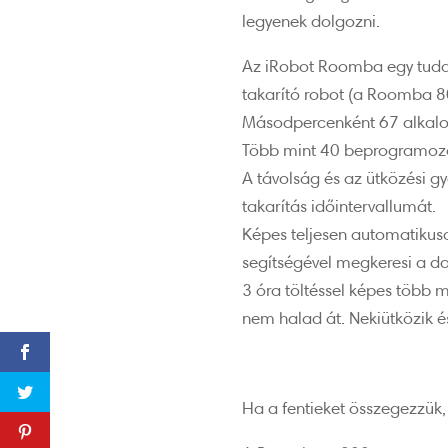
legyenek dolgozni.
Az iRobot Roomba egy tudat
takarító robot (a Roomba 8
Másodpercenként 67 alkalo
Több mint 40 beprogramozot
A távolság és az ütközési g
takarítás időintervallumát.
Képes teljesen automatikusan
segítségével megkeresi a do
3 óra töltéssel képes több
nem halad át. Nekiütközik és
Ha a fentieket összegezzük,