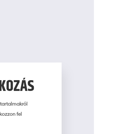
TKOZÁS
tartalmakról
tkozzon fel