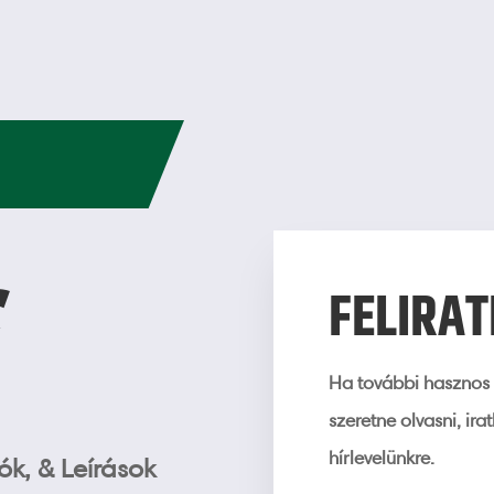
G
FELIRA
Ha további hasznos 
szeretne olvasni, ira
hírlevelünkre.
k, & Leírások