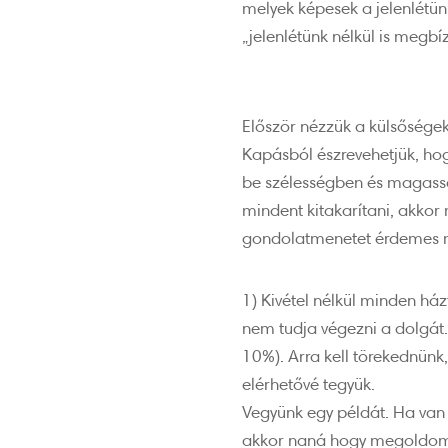
melyek képesek a jelenlétünk
„jelenlétünk nélkül is megb
Először nézzük a külsőségek
Kapásból észrevehetjük, ho
be szélességben és magassá
mindent kitakarítani, akkor m
gondolatmenetet érdemes 
1) Kivétel nélkül minden há
nem tudja végezni a dolgát.
10%). Arra kell törekednünk
elérhetővé tegyük.
Vegyünk egy példát. Ha van 
akkor naná hogy megoldom v