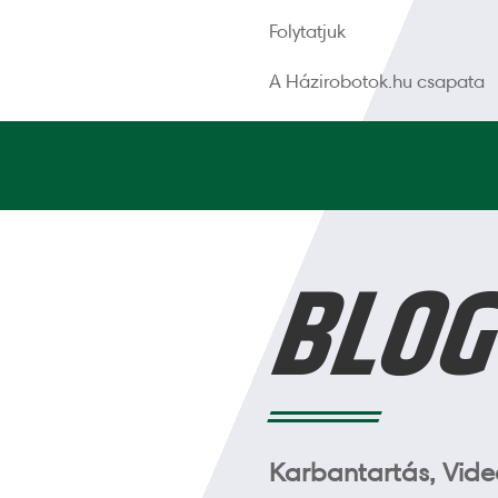
Folytatjuk
A Házirobotok.hu csapata
BLO
Karbantartás, Videó