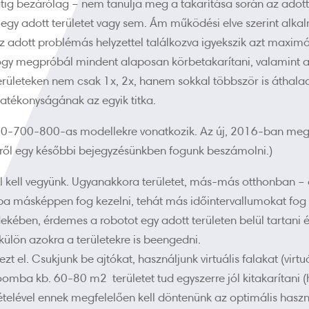
tig bezárólag –
nem tanulja meg a takarítása során az adott
e egy adott területet vagy sem. Ám működési elve szerint alk
z adott problémás helyzettel találkozva igyekszik azt maximál
hogy megpróbál mindent alaposan körbetakarítani, valamint az
ületeken nem csak 1x, 2x, hanem sokkal többször is áthalad 
atékonyságának az egyik titka.
600-700-800-as modellekre vonatkozik. Az új, 2016-ban meg
rről egy későbbi bejegyzésünkben fogunk beszámolni.)
kell vegyünk. Ugyanakkora területet, más-más otthonban – a
a másképpen fog kezelni, tehát más időintervallumokat fog 
kében, érdemes a robotot egy adott területen belül tartani
ülön azokra a területekre is beengedni.
 el. Csukjunk be ajtókat, használjunk virtuális falakat (virtuá
mba kb. 60-80 m2 területet tud egyszerre jól kitakarítani (h
vételével ennek megfelelően kell döntenünk az optimális haszn