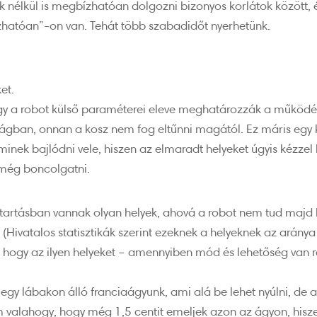
 nélkül is megbízhatóan dolgozni bizonyos korlátok között, é
ízhatóan”-on van. Tehát több szabadidőt nyerhetünk.
et.
gy a robot külső paraméterei eleve meghatározzák a működési
gban, onnan a kosz nem fog eltűnni magától. Ez máris egy ké
inek bajlódni vele, hiszen az elmaradt helyeket úgyis kézzel ke
még boncolgatni.
ztartásban vannak olyan helyek, ahová a robot nem tud majd 
 (Hivatalos statisztikák szerint ezeknek a helyeknek az arány
, hogy az ilyen helyeket – amennyiben mód és lehetőség van 
egy lábakon álló franciaágyunk, ami alá be lehet nyúlni, de 
alahogy, hogy még 1,5 centit emeljek azon az ágyon, hisz