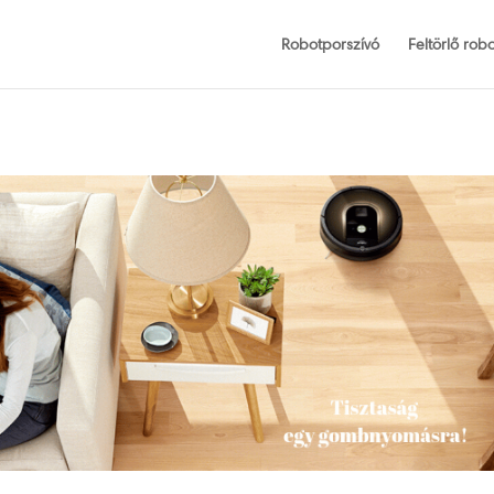
Robotporszívó
Feltörlő robo