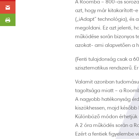
A Roomba –
800-as soroza
azt, hogy már kitakarított-
(„iAdapt” technológia), és a
megoldani. Ez azt jelenti, 
működése során bizonyos ter
azokat- ami alapvetően a h
(Fenti tulajdonság csak a 
szisztematikus rendszerű. E
Valamit azonban tudomásul 
tagoltsága miatt – a Roomb
A nagyobb hatékonyság érde
kiszökhessen, majd később k
Különböző módon érhetjük ezt
A 2 óra működés során a Roo
Ezért a fentiek figyelembe 