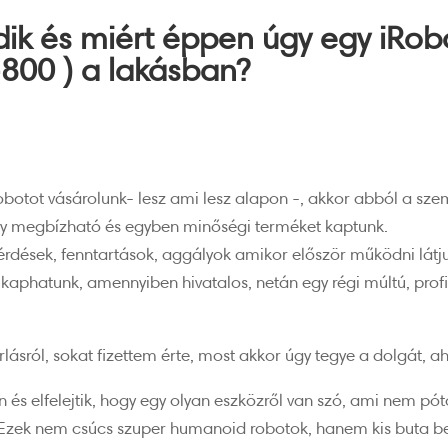
k és miért éppen úgy egy iRob
00 ) a lakásban?
robotot vásárolunk- lesz ami lesz alapon -, akkor abból a sz
 megbízható és egyben minőségi terméket kaptunk.
érdések, fenntartások, aggályok amikor először működni látju
t kaphatunk, amennyiben hivatalos, netán egy régi múltú, prof
ásról, sokat fizettem érte, most akkor úgy tegye a dolgát, a
és elfelejtik, hogy egy olyan eszközről van szó, ami nem pótol
 Ezek nem csúcs szuper humanoid robotok, hanem kis buta b