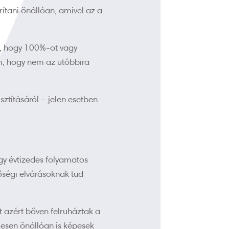
ítani önállóan, amivel az a
 -, hogy 100%-ot vagy
em, hogy nem az utóbbira
ztításáról – jelen esetben
gy évtizedes folyamatos
nőségi elvárásoknak tud
t azért bőven felruháztak a
esen önállóan is képesek