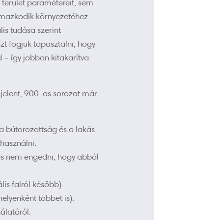
 terület paramétereit, sem
almazkodik környezetéhez
is tudása szerint
t fogjuk tapasztalni, hogy
– így jobban kitakarítva
jelent, 900-as sorozat már
 bútorozottság és a lakás
használni.
 és nem engedni, hogy abból
lis falról később).
elyenként többet is).
álatáról.