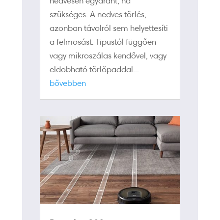
nedvesen egyaránt, ha
szükséges. A nedves törlés,
azonban távolról sem helyettesíti
a felmosást. Tipustól függően
vagy mikroszálas kendővel, vagy
eldobható törlőpaddal...
bővebben