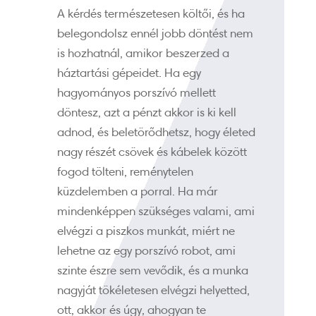
A kérdés természetesen költői, és ha
belegondolsz ennél jobb döntést nem
is hozhatnál, amikor beszerzed a
háztartási gépeidet. Ha egy
hagyományos porszívó mellett
döntesz, azt a pénzt akkor is ki kell
adnod, és beletörődhetsz, hogy életed
nagy részét csövek és kábelek között
fogod tölteni, reménytelen
küzdelemben a porral. Ha már
mindenképpen szükséges valami, ami
elvégzi a piszkos munkát, miért ne
lehetne az egy porszívó robot, ami
szinte észre sem vevődik, és a munka
nagyját tökéletesen elvégzi helyetted,
ott, akkor és úgy, ahogyan te