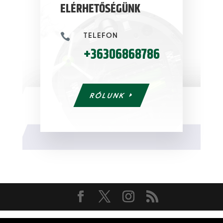
ELÉRHETŐSÉGÜNK
TELEFON

+36306868786
RÓLUNK