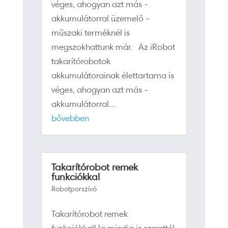
véges, ahogyan azt más -
akkumulátorral üzemelő -
műszaki terméknél is
megszokhattunk már. Az iRobot
takarítórobotok
akkumulátorainak élettartama is
véges, ahogyan azt más -
akkumulátorral...
bővebben
Takarítórobot remek
funkciókkal
Robotporszívó
Takarítórobot remek
funkciókkalHa mindig is szerettél