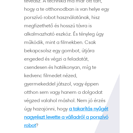
tévedsz. A technika ma már ott tart,
hogy a te otthonodban is van helye egy
porszívó robot használatának, hisz
megfizethető és hosszú távra is
alkalmazható eszköz. És tényleg úgy
működik, mint a filmekben. Csak
bekapcsolsz egy gombot, útjára
engeded és végzi a feladatát,
csendesen és hatékonyan, míg te
kedvenc filmedet nézed,
gyermekeddel játszol, vagy éppen
otthon sem vagy hanem a dolgodat
végzed valahol máshol. Nem jó érzés
úgy hazajönni, hogy
a takarítás nyűgét
nagyrészt levette a válladról a porszívó
robot
?