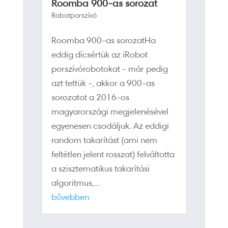
Roomba 900-as sorozat
Robotporszívó
Roomba 900-as sorozatHa
eddig dícsértük az iRobot
porszívórobotokat - már pedig
azt tettük -, akkor a 900-as
sorozatot a 2016-os
magyarországi megjelenésével
egyenesen csodáljuk. Az eddigi
random takarítást (ami nem
feltétlen jelent rosszat) felváltotta
a szisztematikus takarítási
algoritmus,...
bővebben