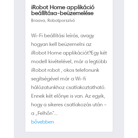
iRobot Home applikáció
beállítása-beüzemelése
Braava
,
Robotporszívó
Wi-Fi beállítási leírás, avagy
hogyan kell beüzemelni az
iRobot Home applikációt?Egy két
modell kivételével, már a legtöbb
iRobot robot , okos telefonunk
segítségével már a Wi-fi
hálózatunkhoz csatlakoztatható.
Ennek két előnye is van. Az egyik,
hogy a sikeres csatlakozás után –
a „Felhőn”...
bővebben