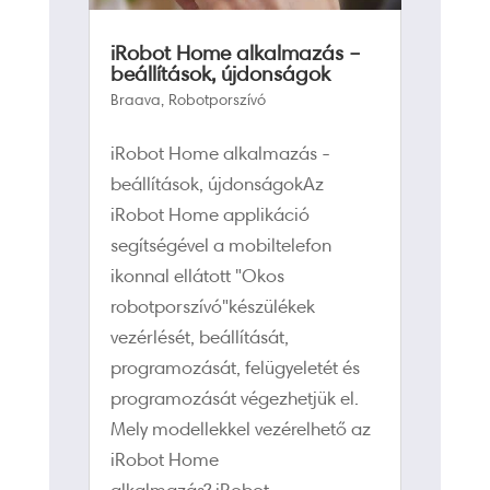
iRobot Home alkalmazás –
beállítások, újdonságok
Braava
,
Robotporszívó
iRobot Home alkalmazás -
beállítások, újdonságokAz
iRobot Home applikáció
segítségével a mobiltelefon
ikonnal ellátott "Okos
robotporszívó"készülékek
vezérlését, beállítását,
programozását, felügyeletét és
programozását végezhetjük el.
Mely modellekkel vezérelhető az
iRobot Home
alkalmazás? iRobot...