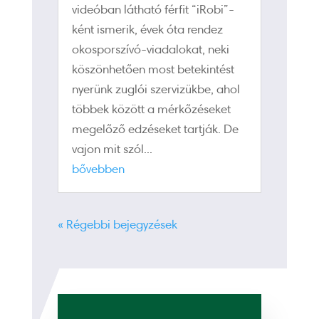
videóban látható férfit “iRobi”-
ként ismerik, évek óta rendez
okosporszívó-viadalokat, neki
köszönhetően most betekintést
nyerünk zuglói szervizükbe, ahol
többek között a mérkőzéseket
megelőző edzéseket tartják. De
vajon mit szól...
bővebben
« Régebbi bejegyzések