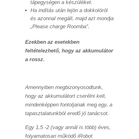
tápegységen a készüléket.
Ha indítás után lejön a dokkolóról
és azonnal megáll, majd azt mondja
„Please charge Roomba”.
Ezekben az esetekben
feltételezhető, hogy az akkumulátor
a rossz.
Amennyiben megbizonyosodtunk,
hogy az akkumulátort cserélni kell,
mindenképpen fontoljanak meg egy, a
tapasztalatunkból eredő jó tanácsot.
Egy 1,5 -2 (vagy annál is több) éves,
folyamatosan működő iRobot