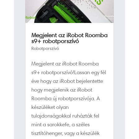
Megjelent az iRobot Roomba
s9+ robotporszívó
Robotporszívó
Megjelent az iRobot Roomba
s9+ robotporszívó!Lassan egy fél
éve hogy az iRobot bejelentette
hogy megjelenik az iRobot
Roomba új robotporszívója. A
készüléket olyan
tulajdonságokkal ruházták fel
mint a sarokkefe, a széles
tisztítóhenger, vagy a készülék