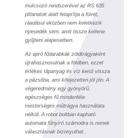
mulcsozó rendszerével az RS 635
pillanatok alatt felaprítja a füvet,
ráadásul eközben nem keletkezik
nyesedék sem, amit össze kellene
gyűjteni alapesetben.
Az apró fűdarabkák zöldtrágyaként
újrahasznosulnak a földben, ezzel
értékes tápanyag és víz kerül vissza
a pázsitba, ami kifejezetten jól jön. A
végeredmény egy gyönyörű,
egészséges fű mindenféle
mesterséges műtrágya használata
nélkül. A robot boltban kapható
automata fűnyíró számodra is remek
választásnak bizonyulhat.