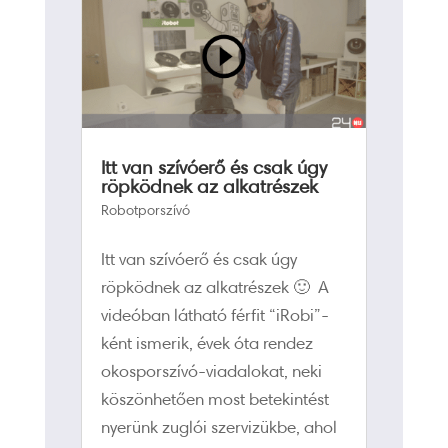
Itt van szívóerő és csak úgy
röpködnek az alkatrészek
Robotporszívó
Itt van szívóerő és csak úgy
röpködnek az alkatrészek 🙂 A
videóban látható férfit “iRobi”-
ként ismerik, évek óta rendez
okosporszívó-viadalokat, neki
köszönhetően most betekintést
nyerünk zuglói szervizükbe, ahol