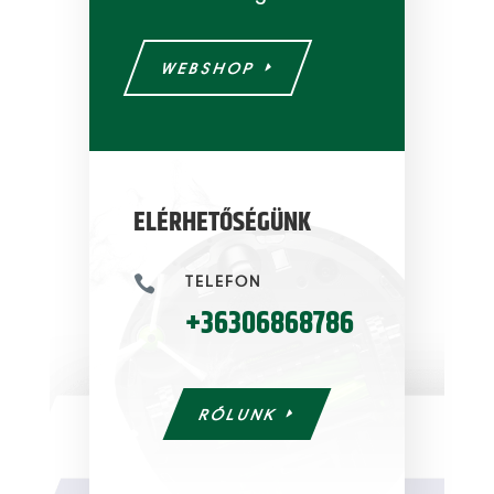
WEBSHOP
ELÉRHETŐSÉGÜNK
TELEFON

+36306868786
RÓLUNK