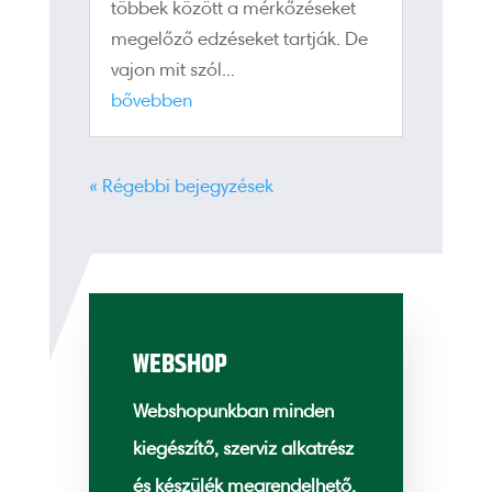
többek között a mérkőzéseket
megelőző edzéseket tartják. De
vajon mit szól...
bővebben
« Régebbi bejegyzések
WEBSHOP
Webshopunkban minden
kiegészítő, szerviz alkatrész
és készülék megrendelhető.