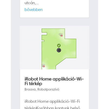
utcán,...
bővebben
iRobot Home applikáció-Wi-
Fi térkép
Braava
,
Robotporszívó
iRobot Home applikáció-Wi-Fi
térképKorábban kaptunk belső