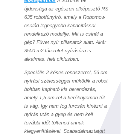
ellátogatnod!
A 2016-ös év
újdonsága az egészen elképesztő RS
635 robotfűnyíró, amely a Robomow
család legnagyobb kapacitással
rendelkező modellje. Mit is csinál a
gép? Füvet nyír pillanatok alatt. Akár
3500 m2 fűterület nyírására is
alkalmas, heti ciklusban.
Speciális 2 késes rendszerrel, 56 cm
nyírási szélességgel működik a robot
boltban kapható kis berendezés,
amely 1,5 cm-rel a keréknyomon túl
is vág, így nem fog furcsán kinézni a
nyírás után a gyep és nem kell
további időt töltened annak
kiegyenlítésével. Szabadalmaztatott