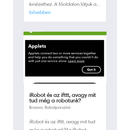
kinézethez. A főoldalon látjuk a...
bővebben
iRobot és az ifttt, avagy mit
tud még a robotunk?
Braava
,
Robotporszívó
iRobot és az ifttt, avagy mit tud
még a robotunk?Az iRobot