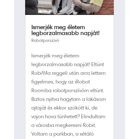
Ismerjék meg életem
legborzalmasabb napját!
Robotporszívó
Ismerjék meg életem
legborzalmasabb napját! Eltünt
Robi!Ma reggeli után arra lettem
figyelmes, hogy az iRobot
Roomba robotporszívóm eltünt.
Biztos nyitva hagytam a lakásom
ajtaját és ekkor szökött ki, de
vajon hova tünhetett? Elindultam
a városba megkeresni Robit.
Voltam a parkban, a sétáló