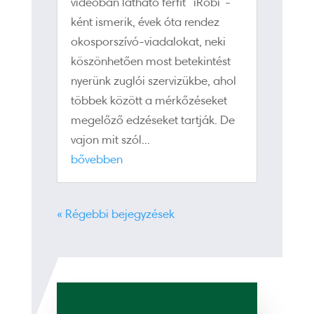
videóban látható férfit “iRobi”-
ként ismerik, évek óta rendez
okosporszívó-viadalokat, neki
köszönhetően most betekintést
nyerünk zuglói szervizükbe, ahol
többek között a mérkőzéseket
megelőző edzéseket tartják. De
vajon mit szól...
bővebben
« Régebbi bejegyzések