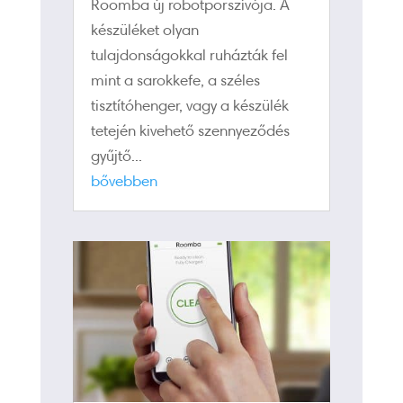
Roomba új robotporszívója. A
készüléket olyan
tulajdonságokkal ruházták fel
mint a sarokkefe, a széles
tisztítóhenger, vagy a készülék
tetején kivehető szennyeződés
gyűjtő...
bővebben