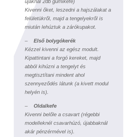
újaknál 2db gumikefe)
Kivenni őket, leszedni a hajszálakat a
felületükről, majd a tengelyekről is
miután lehúztuk a zárókupakot.
–
Első bolygókerék
Kézzel kivenni az egész modult.
Kipattintani a forgó kereket, majd
abból kihúzni a tengelyt és
megtisztítani mindent ahol
szennyeződés látunk (a kivett modul
helyén is).
–
Oldalkefe
Kivenni belőle a csavart (régebbi
modelleknél csavarhúzó, újabbaknál
akár pénzérmével is).