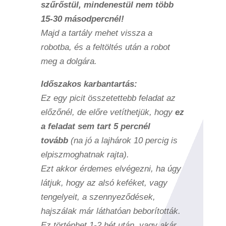
szűrőstül, mindenestül nem több
15-30 másodpercnél!
Majd a tartály mehet vissza a
robotba, és a feltöltés után a robot
meg a dolgára.
Időszakos karbantartás:
Ez egy picit összetettebb feladat az
előzőnél, de előre vetíthetjük, hogy
ez
a feladat sem tart 5 percnél
tovább
(na jó a lajhárok 10 percig is
elpiszmoghatnak rajta).
Ezt akkor érdemes elvégezni, ha úgy
látjuk, hogy az alsó keféket, vagy
tengelyeit, a szennyeződések,
hajszálak már láthatóan beborították.
Ez történhet 1-2 hét után, vagy akár