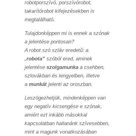
robotporszívó, porszívórobot,
takarítórobot kifejezésekben is
megtalálható.
Tulajdonképpen mi is ennek a szónak
a jelentése pontosan?
A robot szó szláv eredetű: a
„
robota”
szóból ered, aminek
jelentése
szolgamunka
a csehben,
szlovákban és lengyelben, illetve
a
munkát
jelenti az oroszban.
Leszögezhetjük, mindenképpen van
egy negatív kicsengése e szónak,
amiért ezt inkább másokkal
kapcsolatban hallanánk szívesebben,
mint a magunk vonatkozásában