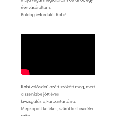
éve vásároltam.
Boldog évfordulót Robi!
Robi
valószínű azért szökött meg, mert
a szervizbe jött éves
kivizsgálásra,karbantartásra.
Megkopott keféket, szűrőt kell cserélni
rajta.