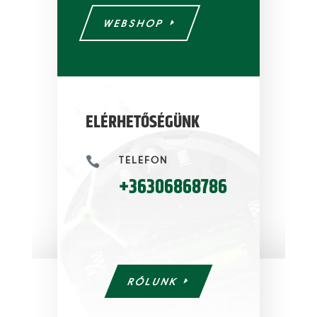
WEBSHOP
ELÉRHETŐSÉGÜNK
TELEFON

+36306868786
RÓLUNK