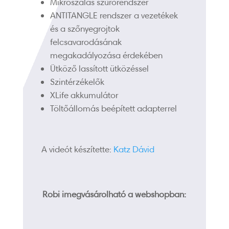
Mikroszálas szűrőrendszer
ANTITANGLE rendszer a vezetékek
és a szőnyegrojtok
felcsavarodásának
megakadályozása érdekében
Ütköző lassított ütközéssel
Szintérzékelők
XLife akkumulátor
Töltőállomás beépített adapterrel
A videót készítette:
Katz Dávid
Robi imegvásárolható a webshopban: