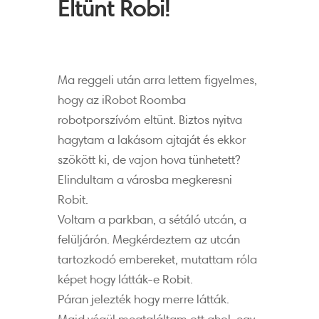
Eltünt Robi!
Ma reggeli után arra lettem figyelmes,
hogy az iRobot Roomba
robotporszívóm eltünt. Biztos nyitva
hagytam a lakásom ajtaját és ekkor
szökött ki, de vajon hova tünhetett?
Elindultam a városba megkeresni
Robit.
Voltam a parkban, a sétáló utcán, a
felüljárón. Megkérdeztem az utcán
tartozkodó embereket, mutattam róla
képet hogy látták-e Robit.
Páran jelezték hogy merre látták.
Majd végül megtaláltam ott ahol, egy