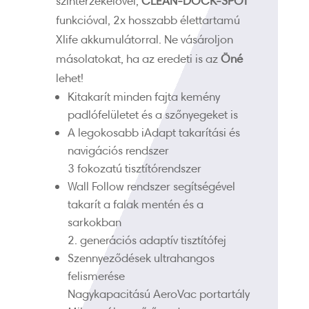
szintérzékelővel,
CLEAN-DOCK-SPOT
funkcióval, 2x hosszabb élettartamú
Xlife akkumulátorral. Ne vásároljon
másolatokat, ha az eredeti is az
Öné
lehet!
Kitakarít minden fajta kemény
padlófelületet és a szőnyegeket is
A legokosabb iAdapt takarítási és
navigációs rendszer
3 fokozatú tisztítórendszer
Wall Follow rendszer segítségével
takarít a falak mentén és a
sarkokban
2. generációs adaptív tisztítófej
Szennyeződések ultrahangos
felismerése
Nagykapacitású AeroVac portartály