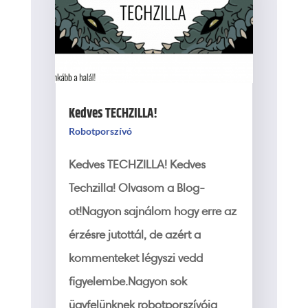
Kedves TECHZILLA!
Robotporszívó
Kedves TECHZILLA! Kedves
Techzilla! Olvasom a Blog-
ot!Nagyon sajnálom hogy erre az
érzésre jutottál, de azért a
kommenteket légyszi vedd
figyelembe.Nagyon sok
ügyfelünknek robotporszívója