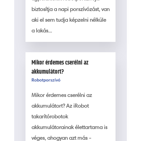
biztosítja a napi porszívózást, van
aki el sem tudja képzelni nélküle
a lakás...
Mikor érdemes cserélni az
akkumulátort?
Robotporszívó
Mikor érdemes cserélni az
akkumulátort? Az iRobot
takarítórobotok
akkumulátorainak élettartama is
véges, ahogyan azt más -