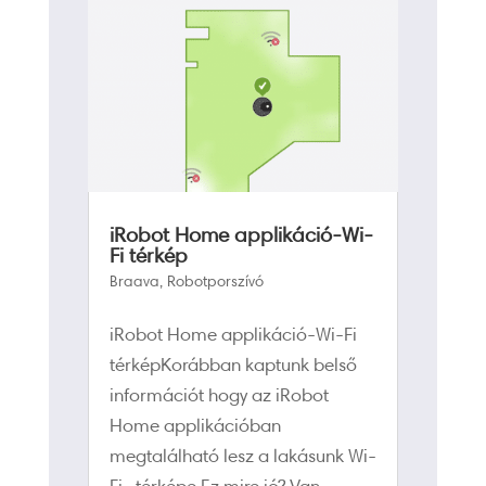
iRobot Home applikáció-Wi-
Fi térkép
Braava
,
Robotporszívó
iRobot Home applikáció-Wi-Fi
térképKorábban kaptunk belső
információt hogy az iRobot
Home applikációban
megtalálható lesz a lakásunk Wi-
Fi- térképe.Ez mire jó? Van