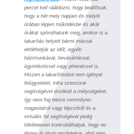
percet kell rááldozni, hogy beállítsuk,
hogy a hét mely napjain és melyik
órában lépjen működésbe és akár
órákat spórolhatunk meg, amikor is a
takarítás helyett bármi mással
eltölthetjük az időt, egyéb
házimunkával, bevásárlással,
ügyintézéssel vagy pihenéssel is.
Hiszen a takarítórobot nem igényel
felügyeletet, infra szenzorai
segítségével érzékeli a mélységeket,
így nem fog leesni semmilyen
magaslatról vagy lépcsőről és a
virtuális fal segítségével pedig
tökéletesen kontrollálhatjuk, hogy ne
lépjen át olyan területekre, ahol nem