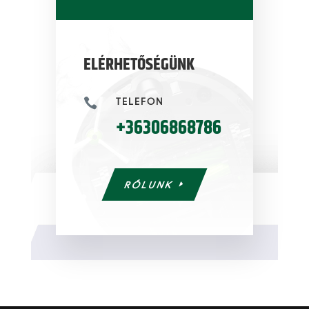
ELÉRHETŐSÉGÜNK
TELEFON

+36306868786
RÓLUNK