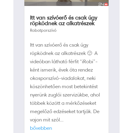
Itt van szívóerő és csak úgy
röpködnek az alkatrészek
Robotporszívó
Itt van szívóerő és csak úgy
röpködnek az alkatrészek 🙂 A
videóban látható férfit “iRobi”-
ként ismerik, évek óta rendez
okosporszívó-viadalokat, neki
köszönhetően most betekintést
nyerünk zuglói szervizükbe, ahol
többek között a mérkőzéseket
megelőző edzéseket tartják. De
vajon mit szól...
bővebben