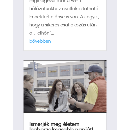
segítségével már a Wi-fi
hálózatunkhoz csatlakoztatható.
Ennek két előnye is van. Az egyik,
hogy a sikeres csatlakozás után –
a „Felhőn”...
bővebben
Ismerjék meg életem
legborzalmasabb napját!