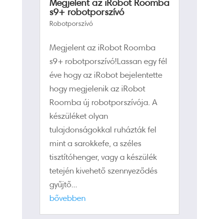
Megjelent az iRobot Roomba
s9+ robotporszívó
Robotporszívó
Megjelent az iRobot Roomba
s9+ robotporszívó!Lassan egy fél
éve hogy az iRobot bejelentette
hogy megjelenik az iRobot
Roomba új robotporszívója. A
készüléket olyan
tulajdonságokkal ruházták fel
mint a sarokkefe, a széles
tisztítóhenger, vagy a készülék
tetején kivehető szennyeződés
gyűjtő...
bővebben