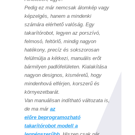
Pedig ez már nemcsak álomkép vagy
képzelgés, hanem a mindenki
számára elérhető valóság. Egy
takarítórobot, legyen az porszívó,
felmosó, feltörlő, mindig nagyon
hatékony, precíz és sokszorosan
felülmúlja a kétkezi, manuális erőt
bármilyen padlófelületen. Kialakítása
nagyon designos, kisméretű, hogy
mindenhová elférjen, korszerű és
környezetbarát.
Van manuálisan indítható változata is,
de ma már
az
előre
beprogramozható
takarítórobot modell a
legnépszerűbb
. Hiszen csak pár