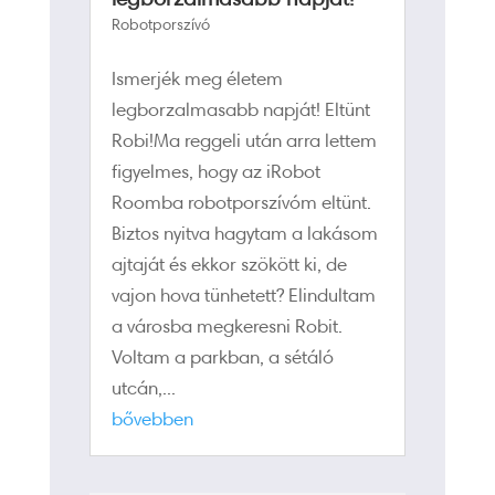
Robotporszívó
Ismerjék meg életem
legborzalmasabb napját! Eltünt
Robi!Ma reggeli után arra lettem
figyelmes, hogy az iRobot
Roomba robotporszívóm eltünt.
Biztos nyitva hagytam a lakásom
ajtaját és ekkor szökött ki, de
vajon hova tünhetett? Elindultam
a városba megkeresni Robit.
Voltam a parkban, a sétáló
utcán,...
bővebben