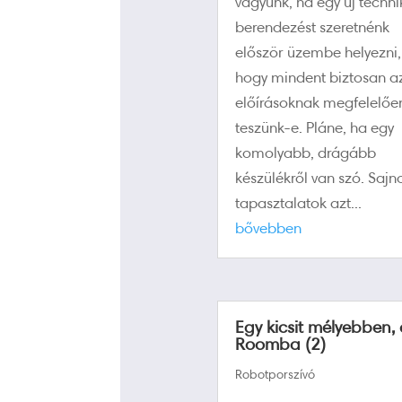
vagyunk, ha egy új techni
berendezést szeretnénk
először üzembe helyezni,
hogy mindent biztosan a
előírásoknak megfelelőe
teszünk-e. Pláne, ha egy
komolyabb, drágább
készülékről van szó. Sajn
tapasztalatok azt...
bővebben
Egy kicsit mélyebben,
Roomba (2)
Robotporszívó