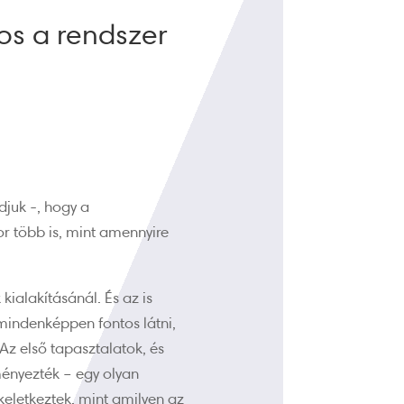
gos a rendszer
djuk -, hogy a
or több is, mint amennyire
alakításánál. És az is
mindenképpen fontos látni,
z első tapasztalatok, és
ményezték – egy olyan
eletkeztek, mint amilyen az