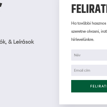
G
FELIRA
Ha további hasznos 
szeretne olvasni, ira
hírlevelünkre.
k, & Leírások
FELIRA