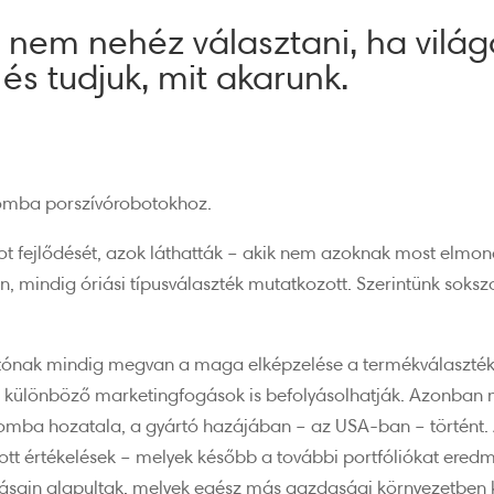
l nem nehéz választani, ha vilá
és tudjuk, mit akarunk.
oomba porszívórobotokhoz.
ot fejlődését, azok láthatták – akik nem azoknak most elmon
n, mindig óriási típusválaszték mutatkozott. Szerintünk soksz
tónak mindig megvan a maga elképzelése a termékválaszték ki
t különböző marketingfogások is befolyásolhatják. Azonban 
mba hozatala, a gyártó hazájában – az USA-ban – történt. A
ott értékelések – melyek később a további portfóliókat ered
ásain alapultak, melyek egész más gazdasági környezetben k