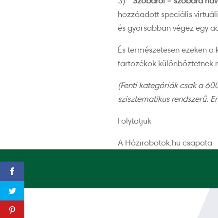
3)
Szobáról – szobára nav
hozzáadott speciális virtuá
és gyorsabban végez egy ado
És természetesen ezeken a 
tartozékok különböztetnek meg
(Fenti kategóriák csak a 6
szisztematikus rendszerű. E
Folytatjuk
A Házirobotok.hu csapata