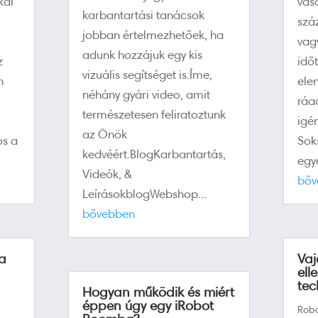
kai
vás
karbantartási tanácsok
szá
jobban értelmezhetőek, ha
vag
adunk hozzájuk egy kis
z
idő
vizuális segítséget is.Íme,
n
ele
néhány gyári video, amit
ráa
természetesen feliratoztunk
igé
az Önök
os a
Sok
kedvéért.BlogKarbantartás,
egye
Videók, &
bőv
LeírásokblogWebshop...
bővebben
 a
Vaj
ell
te
Hogyan működik és miért
éppen úgy egy iRobot
Robo