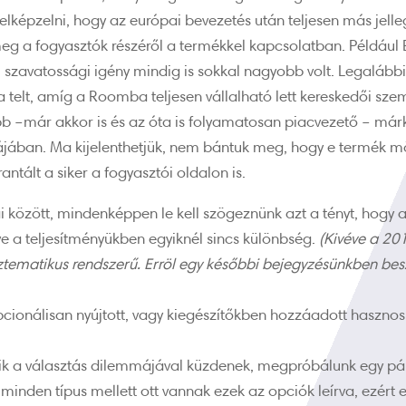
elképzelni, hogy az európai bevezetés után teljesen más jelle
g a fogyasztók részéről a termékkel kapcsolatban. Például 
 szavatossági igény mindig is sokkal nagyobb volt. Legalább
a telt, amíg a Roomba teljesen vállalható lett kereskedői s
 –már akkor is és az óta is folyamatosan piacvezető – már
ájában. Ma kijelenthetjük, nem bántuk meg, hogy e termék m
rantált a siker a fogyasztói oldalon is.
között, mindenképpen le kell szögeznünk azt a tényt, hogy a
ve a teljesítményükben egyiknél sincs különbség.
(Kivéve a 2
ztematikus rendszerű. Erröl egy későbbi bejegyzésünkben be
ionálisan nyújtott, vagy kiegészítőkben hozzáadott hasznos,
k a választás dilemmájával küzdenek, megpróbálunk egy pár i
inden típus mellett ott vannak ezek az opciók leírva, ezért 