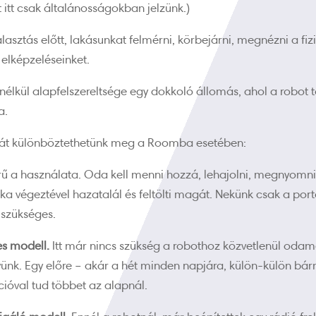
itt csak általánosságokban jelzünk.)
sztás előtt, lakásunkat felmérni, körbejárni, megnézni a fiz
 elképzeléseinket.
lkül alapfelszereltsége egy dokkoló állomás, ahol a robot t
a.
iát különböztethetünk meg a Roomba esetében:
rű a használata. Oda kell menni hozzá, lehajolni, megnyomn
ka végeztével hazatalál és feltölti magát. Nekünk csak a porta
a szükséges.
es modell.
Itt már nincs szükség a robothoz közvetlenül odame
gyünk. Egy előre – akár a hét minden napjára, külön-külön bá
ióval tud többet az alapnál.