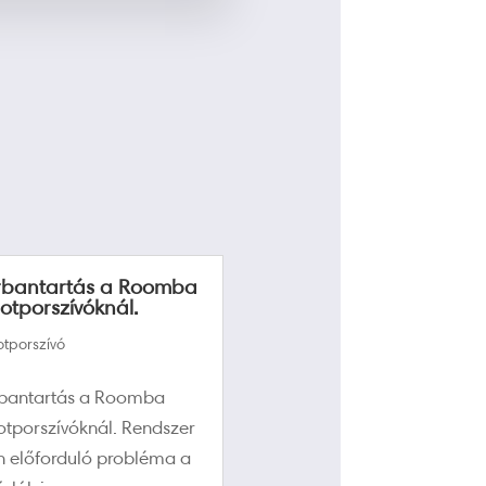
rbantartás a Roomba
otporszívóknál.
tporszívó
bantartás a Roomba
otporszívóknál. Rendszer
n előforduló probléma a