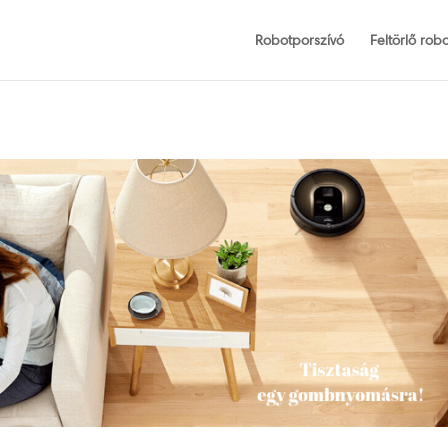
Robotporszívó
Feltörlő robo