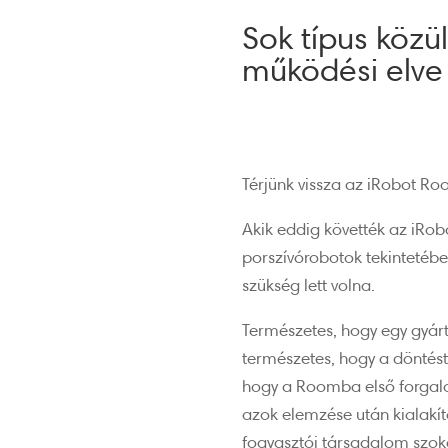
Sok típus közü
működési elve 
Térjünk vissza az iRobot R
Akik eddig követték az iRob
porszívórobotok tekintetébe
szükség lett volna.
Természetes, hogy egy gyár
természetes, hogy a döntés
hogy a Roomba első forgalo
azok elemzése után kialakít
fogyasztói társadalom szok