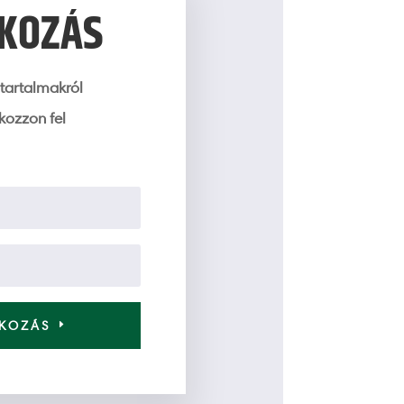
TKOZÁS
tartalmakról
tkozzon fel
TKOZÁS