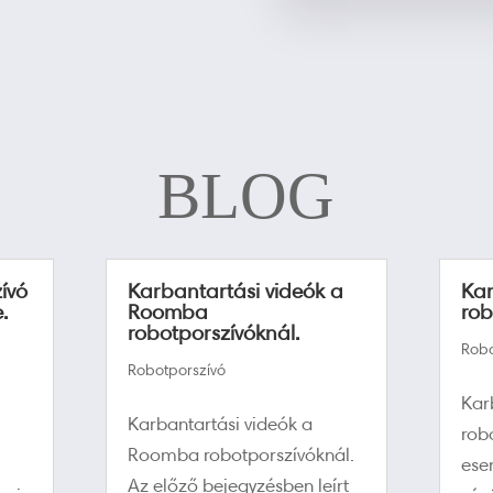
BLOG
ívó
Karbantartási videók a
Ka
.
Roomba
rob
robotporszívóknál.
Robo
Robotporszívó
Kar
Karbantartási videók a
rob
Roomba robotporszívóknál.
ese
Az előző bejegyzésben leírt