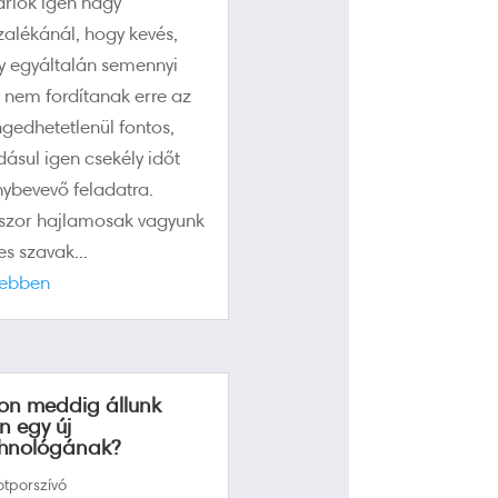
árlók igen nagy
zalékánál, hogy kevés,
y egyáltalán semennyi
t nem fordítanak erre az
ngedhetetlenül fontos,
dásul igen csekély időt
nybevevő feladatra.
szor hajlamosak vagyunk
s szavak...
ebben
on meddig állunk
en egy új
chnológának?
tporszívó