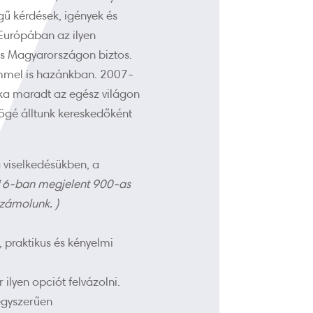
gű kérdések, igények és
Európában az ilyen
is Magyarországon biztos.
zemmel is hazánkban. 2007-
ka maradt az egész világon
ögé álltunk kereskedőként
 viselkedésükben, a
016-ban megjelent 900-as
számolunk. )
 praktikus és kényelmi
lyen opciót felvázolni.
egyszerűen