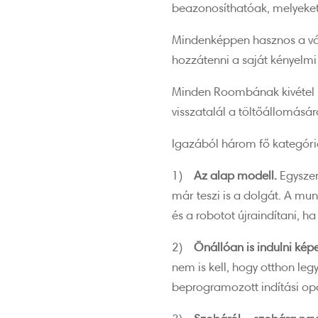
beazonosíthatóak, melyeket 
Mindenképpen hasznos a vála
hozzátenni a saját kényelmi
Minden Roombának kivétel né
visszatalál a töltőállomásár
Igazából három fő kategór
1)
Az alap modell.
Egysze
már teszi is a dolgát. A mun
és a robotot újraindítani, h
2)
Önállóan is indulni kép
nem is kell, hogy otthon le
beprogramozott indítási opc