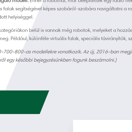
igáló modell.
Ennél a robotnál, már beépítettek egy rádió fr
lis falak segítségével képes szobáról-szobára navigáltatni a 
tt helyiséggel.
kategóriákon belül is vannak még robotok, melyeket a hozzáa
. Például, különféle virtuális falak, speciális távirányítók, sz
00-700-800-as modellekre vonatkozik. Az új, 2016-ban megj
rről egy későbbi bejegyzésünkben fogunk beszámolni.)