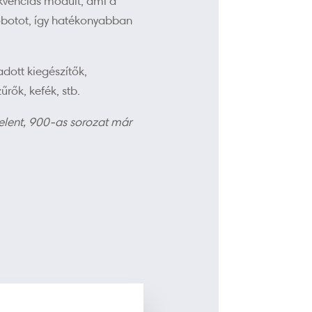
ekvenciás modult, ami a
robotot, így hatékonyabban
dott kiegészítők,
űrők, kefék, stb.
elent, 900-as sorozat már