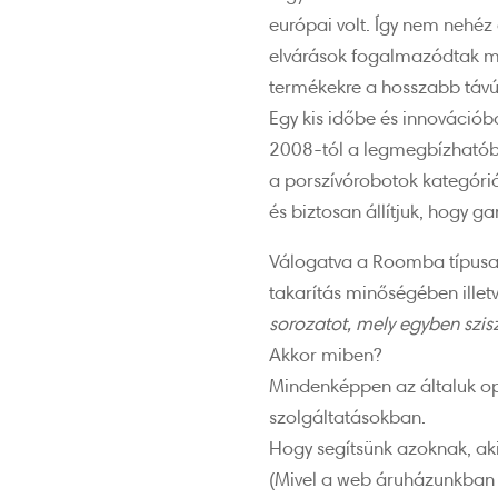
európai volt. Így nem nehéz 
elvárások fogalmazódtak me
termékekre a hosszabb távú
Egy kis időbe és innovációb
2008-tól a legmegbízhatóbb
a porszívórobotok kategóri
és biztosan állítjuk, hogy ga
Válogatva a Roomba típusai 
takarítás minőségében illet
sorozatot, mely egyben szis
Akkor miben?
Mindenképpen az általuk opc
szolgáltatásokban.
Hogy segítsünk azoknak, aki
(Mivel a web áruházunkban m