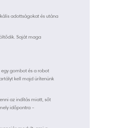
ikális adottságokat és utána
öltődik. Saját maga
i egy gombot és a robot
rtályt kell majd ürítenünk
nni az indítás miatt, sőt
rmely időpontra –