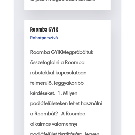
Roomba GYIK
Robotporszívó
Roomba GYIKMegpróbáltuk
összefoglalni a Roomba
robotokkal kapcsolatban
felmerülő, leggyakoribb
kérdéseket. 1. Milyen
padlófelületeken lehet használni
a Roombát? A Roomba
alkalmas valamennyi
padlófelület tisztítására, legyen