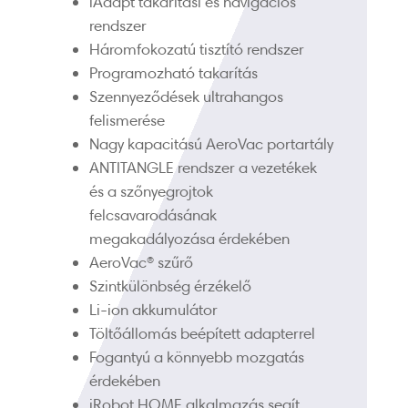
iAdapt takarítási és navigációs
rendszer
Háromfokozatú tisztító rendszer
Programozható takarítás
Szennyeződések ultrahangos
felismerése
Nagy kapacitású AeroVac portartály
ANTITANGLE rendszer a vezetékek
és a szőnyegrojtok
felcsavarodásának
megakadályozása érdekében
AeroVac® szűrő
Szintkülönbség érzékelő
Li-ion akkumulátor
Töltőállomás beépített adapterrel
Fogantyú a könnyebb mozgatás
érdekében
iRobot HOME alkalmazás segít