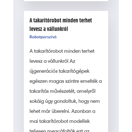
A takarítórobot minden terhet
levesz a vállunkról
Robotporszívó
A takarítórobot minden terhet
levesz a vállunkról Az
újgenerációs takarítógépek
egészen magas szintre emelték a
takarítás művészetét, amelyről
sokáig úgy gondoltuk, hogy nem
lehet már überelni. Azonban a
mai takarítórobot modellek
teljesen megcáfolták ezt az...