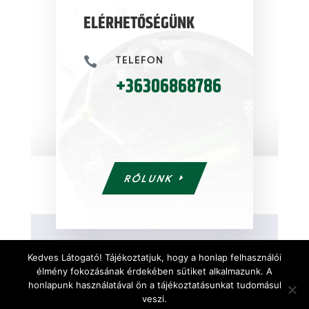
ELÉRHETŐSÉGÜNK
TELEFON

+36306868786
RÓLUNK
Kedves Látogató! Tájékoztatjuk, hogy a honlap felhasználói
élmény fokozásának érdekében sütiket alkalmazunk. A
honlapunk használatával ön a tájékoztatásunkat tudomásul
veszi.