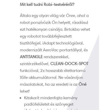
Mit kell tudni Robi-testvéréről?
Általa egy olyan világ vár Önre, ahol a
robot porszívózik Ön helyett, ráadásul
ezt hatékonyan csinálja. Birtokba vehet
egy robotot továbbfejlesztett
tisztítófejjel, iAdapt technológiával,
modernizált AeroVac portartállyal, és
ANTITANGLE
rendszerekkel,
szintérzékelővel,
CLEAN-DOCK-SPOT
funkcióval, 2x hosszabb élettartamú
Xlife akkumulátorral. Ne vásároljon
másolatokat, ha az eredeti is az
Öné
lehet!
Kitakarít mindenfajta kemény
padlófelületet és szőnyeget