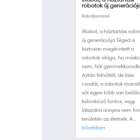
robotok új generációj
Robotporszívó
iRobot, a háztartási robo
új generációja Téged is
biztosan megérintett a
robotok világa, ha másk
nem, hát gyermekkorodb
Aztán felnőttél, de láss
csodát, a robotok marad
sőt egyre több van belőlü
különböző fontos, vagy
látszatra annyira nem fo
területén az életnek. A...
bővebben