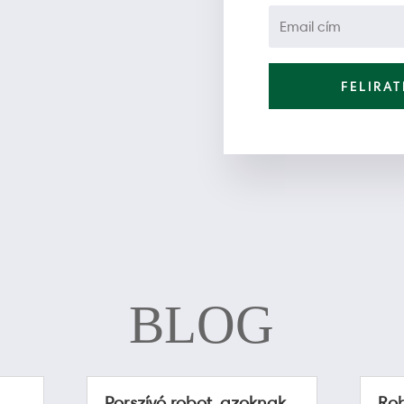
FELIRA
BLOG
Porszívó robot, azoknak
Rob