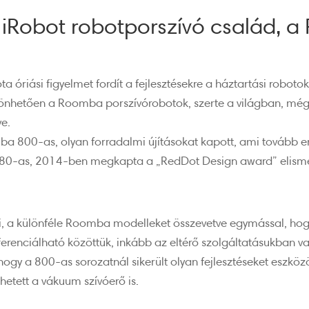
 iRobot robotporszívó család, 
 óriási figyelmet fordít a fejlesztésekre a háztartási robotok 
szönhetően a Roomba porszívórobotok, szerte a világban, még
ve.
a 800-as, olyan forradalmi újításokat kapott, ami tovább er
 880-as, 2014-ben megkapta a „RedDot Design award” elismerő
, a különféle Roomba modelleket összevetve egymással, hogy
ferenciálható közöttük, inkább az eltérő szolgáltatásukban 
ogy a 800-as sorozatnál sikerült olyan fejlesztéseket eszkö
etett a vákuum szívóerő is.