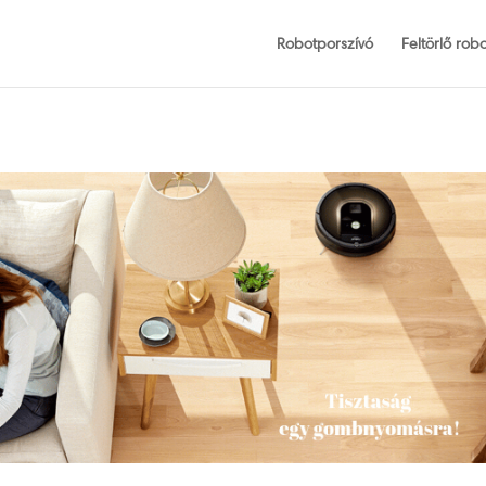
Robotporszívó
Feltörlő robo