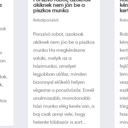
a
akiknek nem jön be a
kén
piszkos munka
ker
Robotporszívó
Robo
tok
Porszívó robot, azoknak
Rob
akiknek nem jön be a piszkos
kén
munka Ha megkérdezne
ker
or
valaki, melyik az a
eml
an.
házimunka, amelyet
fej
legjobban utálsz, minden
lem
tak,
bizonnyal előkelő helyen
ves
k,
végezne a porszívózás. Ennél
esz
unalmasabb, monotonabb
inte
ntos
házi munka elég kevés van, a
tárg
baj csak annyi vele, hogy
has
hetente többször is sort...
min