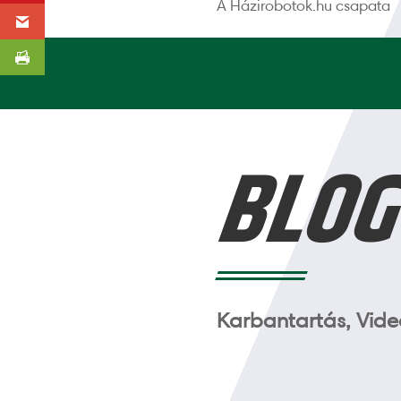
A Házirobotok.hu csapata
BLO
Karbantartás, Videó