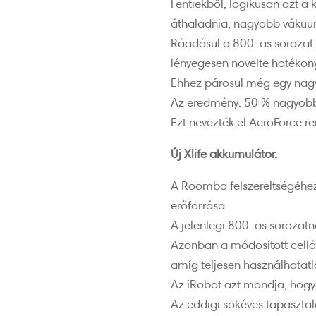
Fentiekből, logikusan azt a 
áthaladnia, nagyobb vákuum
Ráadásul a 800-as sorozat v
lényegesen növelte hatékon
Ehhez párosul még egy nagy
Az eredmény: 50 % nagyobb 
Ezt nevezték el AeroForce r
Új Xlife akkumulátor.
A Roomba felszereltségéhez
erőforrása.
A jelenlegi 800-as sorozatna
Azonban a módosított cellákn
amíg teljesen használhatatl
Az iRobot azt mondja, hogy
Az eddigi sokéves tapasztal