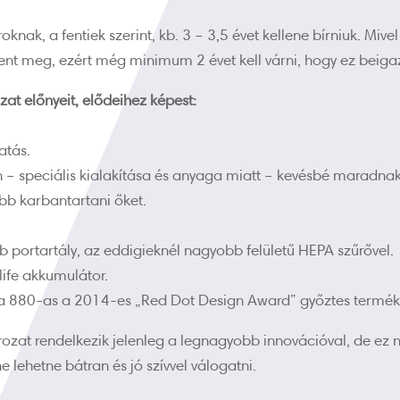
knak, a fentiek szerint, kb. 3 – 3,5 évet kellene bírniuk. Miv
lent meg, ezért még minimum 2 évet kell várni, hogy ez beiga
t előnyeit, elődeihez képest:
atás.
 speciális kialakítása és anyaga miatt – kevésbé maradnak 
bb karbantartani őket.
ortartály, az eddigieknél nagyobb felületű HEPA szűrővel.
ife akkumulátor.
 880-as a 2014-es „Red Dot Design Award” győztes terméke
zat rendelkezik jelenleg a legnagyobb innovációval, de ez n
 lehetne bátran és jó szívvel válogatni.