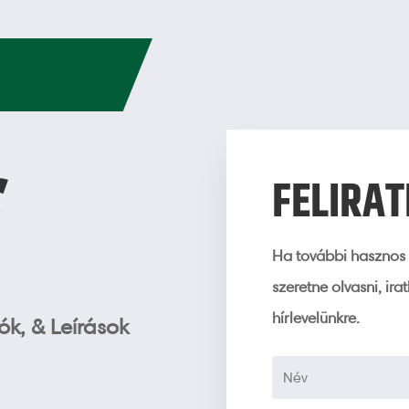
G
FELIRA
Ha további hasznos 
szeretne olvasni, ira
hírlevelünkre.
k, & Leírások