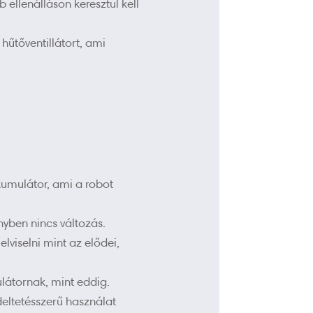
 ellenálláson keresztül kell
űtőventillátort, ami
umulátor, ami a robot
nyben nincs változás.
lviselni mint az elődei,
látornak, mint eddig.
deltetésszerű használat