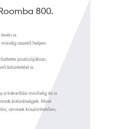
a Roomba 800.
terén is.
 mindig vezető helyen
ősítette pozíciójában,
 kitüntetést is.
 a takarítási minőség és a
vannak különbségek. Most
zölni, aminek köszönhetően,