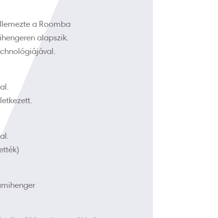
 jellemezte a Roomba
mihengeren alapszik.
echnológiájával.
al.
etkezett.
al.
ették)
gumihenger