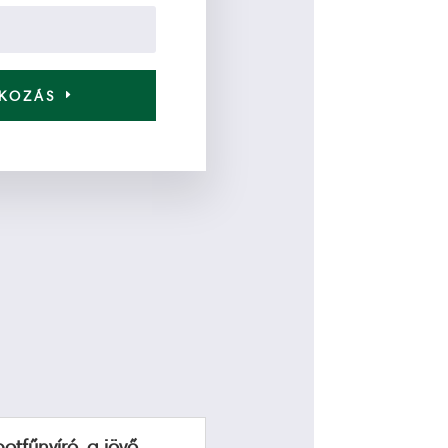
TKOZÁS
otfűnyíró, a jövő