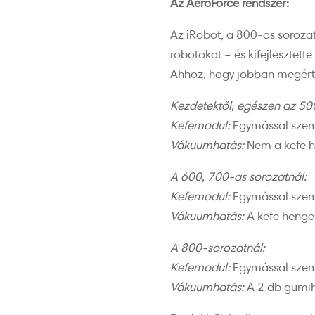
Az AeroForce rendszer:
Az iRobot, a 800-as sorozat
robotokat – és kifejlesztett
Ahhoz, hogy jobban megértsü
Kezdetektől, egészen az 50
Kefemodul:
Egymással szemb
Vákuumhatás:
Nem a kefe he
A 600, 700-as sorozatnál:
Kefemodul:
Egymással szemb
Vákuumhatás:
A kefe henger
A 800-sorozatnál:
Kefemodul:
Egymással szem
Vákuumhatás:
A 2 db gumih