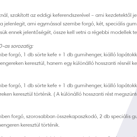
nál, szakított az eddigi keferendszerével – ami kezdetektől
e a jelenlegit, ami egymással szembe forgó, két, speciális gu
k ennek jelentőségét, össze kell vetni a régebbi modellek t
0-as sorozatig:
e forgó, 1 db sörte kefe + 1 db gumihenger, kiálló lapátokk
ngereken keresztül, hanem egy különálló hosszanti résnél kel
e forgó, 1 db sörte kefe + 1 db gumihenger, kiálló lapátokk
eken keresztül történik. ( A különálló hosszanti rést megszünt
ben forgó, szorosabban összekapaszkodó, 2 db speciális 
engeren keresztül történik.