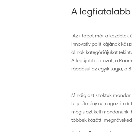
A legfiatalabb
Az iRobot már a kezdetek óta
Innovatív politikájának kö
állnak kategóriájukat tekint
A legújabb sorozat, a Roomb
ráadásul az egyik tagja, a
Mindig azt szoktuk mondani
teljesítmény nem igazán dif
mégis azt kell mondanunk, h
többek között, megnövekedh