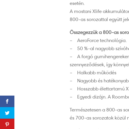
esetén.
A mostani Xlife akkumulátoro
800-as sorozattal együtt je
Összegezzük a 800-as soroza
– AeroForce technológia.
– 50 %-al nagyobb szívóh
– A forgó gumihengereken –
szennyeződések, így könnye
– Halkabb működés
– Nagyobb és hatékonyabb p
– Hosszabb élettartamú Xl
– Egyedi dizájn. A Roomba
Természetesen a 800-as soro
és 700-as sorozatok közül ne