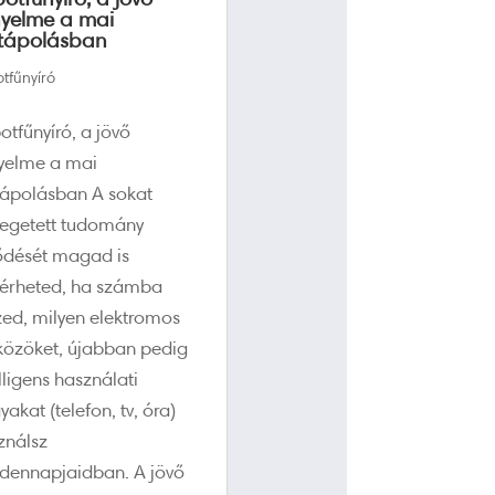
yelme a mai
tápolásban
tfűnyíró
otfűnyíró, a jövő
yelme a mai
tápolásban A sokat
egetett tudomány
lődését magad is
érheted, ha számba
zed, milyen elektromos
közöket, újabban pedig
lligens használati
yakat (telefon, tv, óra)
ználsz
dennapjaidban. A jövő