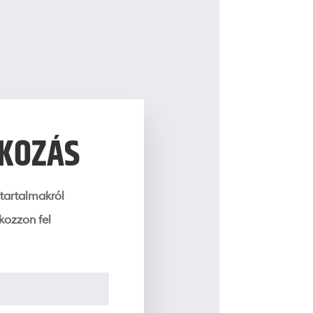
TKOZÁS
tartalmakról
tkozzon fel