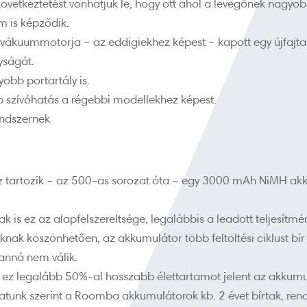
következtetést vonhatjuk le, hogy ott ahol a levegőnek nagyobb
 is képződik.
ákuummotorja – az eddigiekhez képest – kapott egy újfajta h
yságát.
obb portartály is.
szívóhatás a régebbi modellekhez képest.
endszernek
 tartozik – az 500-as sorozat óta – egy 3000 mAh NiMH akk
k is ez az alapfelszereltsége, legalábbis a leadott teljesítmé
ak köszönhetően, az akkumulátor több feltöltési ciklust bír e
anná nem válik.
 ez legalább 50%-al hosszabb élettartamot jelent az akkumu
atunk szerint a Roomba akkumulátorok kb. 2 évet bírtak, ren